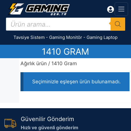
İçeriğe
atla
Products
search
Tavsiye Sistem
-
Gaming Monitör
-
Gaming Laptop
1410 GRAM
Ağırlık ürün / 1410 Gram
Seçiminizle eşleşen ürün bulunamadı.
Güvenilir Gönderim
Hızlı ve güvenli gönderim