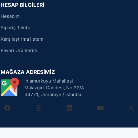
HESAP BİLGİLERİ
Hesabım
Sipariş Takibi
Karşılaştırma listem
Favori Ürünlerim
MAĞAZA ADRESİMİZ
Ihlamurkuyu Mahallesi
Malazgirt Caddesi, No:32/A
34771, Ümraniye / İstanbul
facebook
instagram
linkedin
youtube
X