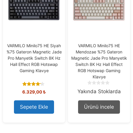
VARMILO Minilo75 HE Siyah
VARMILO Minilo75 HE
%75 Gateron Magnetic Jade
Mendozae %75 Gateron
Pro Manyetik Switch 8K Hz
Magnetic Jade Pro Manyetik
Hall Effect RGB Hotswap
Switch 8K Hz Hall Effect
Gaming Klavye
RGB Hotswap Gaming
Klavye
0
4.00
Yakında Stoklarda
6.329,00
₺
o
out of 5
u
t
Sepete Ekle
Ürünü incele
o
f
5