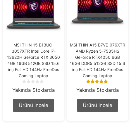
MSI THIN 15 B13UC-
MSI THIN A15 B7VE-076XTR
3057XTR Intel Core i7-
AMD Ryzen 5-7535HS
13620H GeForce RTX 3050
GeForce RTX4050 6GB
4GB 16GB 512GB SSD 15.6
16GB DDR5 512GB SSD 15.6
inç Full HD 144Hz FreeDos
inç Full HD 144Hz FreeDos
Gaming Laptop
Gaming Laptop
0
5.00
Yakında Stoklarda
Yakında Stoklarda
o
out of 5
u
t
Ürünü incele
Ürünü incele
o
f
5