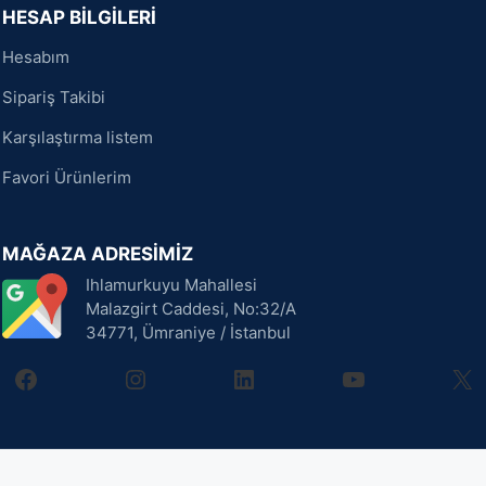
HESAP BİLGİLERİ
Hesabım
Sipariş Takibi
Karşılaştırma listem
Favori Ürünlerim
MAĞAZA ADRESİMİZ
Ihlamurkuyu Mahallesi
Malazgirt Caddesi, No:32/A
34771, Ümraniye / İstanbul
facebook
instagram
linkedin
youtube
X