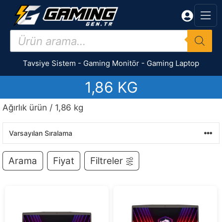
İçeriğe
atla
Products
search
Tavsiye Sistem
-
Gaming Monitör
-
Gaming Laptop
1,86 KG
Ağırlık ürün / 1,86 kg
Arama
Fiyat
Filtreler