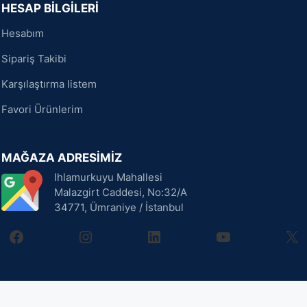
HESAP BİLGİLERİ
Hesabım
Sipariş Takibi
Karşılaştırma listem
Favori Ürünlerim
MAĞAZA ADRESİMİZ
Ihlamurkuyu Mahallesi
Malazgirt Caddesi, No:32/A
34771, Ümraniye / İstanbul
facebook
instagram
linkedin
youtube
X