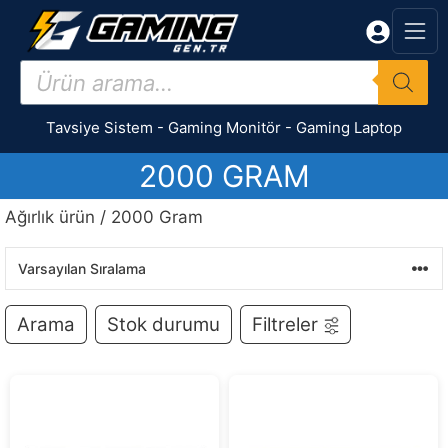
İçeriğe
atla
Products
search
Tavsiye Sistem
-
Gaming Monitör
-
Gaming Laptop
2000 GRAM
Ağırlık ürün / 2000 Gram
Arama
Stok durumu
Filtreler