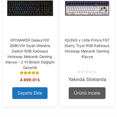
EPOMAKER Galaxy100
IQUNIX x Little Prince F97
QMK/VIA Siyah Wisteria
Starry Tryst RGB Kablosuz
Switch RGB Kablosuz
Hotswap Mekanik Gaming
Hotswap Mekanik Gaming
Klavye
Klavye – 2 Yıl Birebir Değişim
Garantili
0
5.00
Yakında Stoklarda
4.999,01
₺
o
out of 5
u
t
Sepete Ekle
Ürünü incele
o
f
5