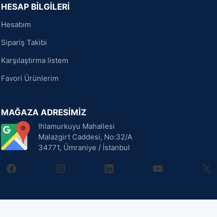
HESAP BİLGİLERİ
Hesabım
Sipariş Takibi
Karşılaştırma listem
Favori Ürünlerim
MAĞAZA ADRESİMİZ
Ihlamurkuyu Mahallesi
Malazgirt Caddesi, No:32/A
34771, Ümraniye / İstanbul
facebook
instagram
linkedin
youtube
X