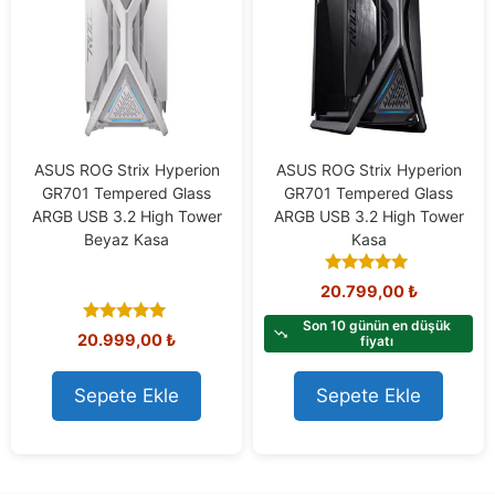
ASUS ROG Strix Hyperion
ASUS ROG Strix Hyperion
GR701 Tempered Glass
GR701 Tempered Glass
ARGB USB 3.2 High Tower
ARGB USB 3.2 High Tower
Beyaz Kasa
Kasa
5.00
20.799,00
₺
out of 5
Son 10 günün en düşük
5.00
20.999,00
₺
fiyatı
out of 5
Sepete Ekle
Sepete Ekle