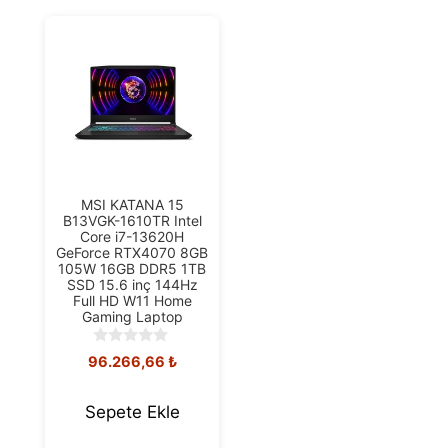
MSI KATANA 15
B13VGK-1610TR Intel
Core i7-13620H
GeForce RTX4070 8GB
105W 16GB DDR5 1TB
SSD 15.6 inç 144Hz
Full HD W11 Home
Gaming Laptop
0
96.266,66
₺
o
u
t
Sepete Ekle
o
f