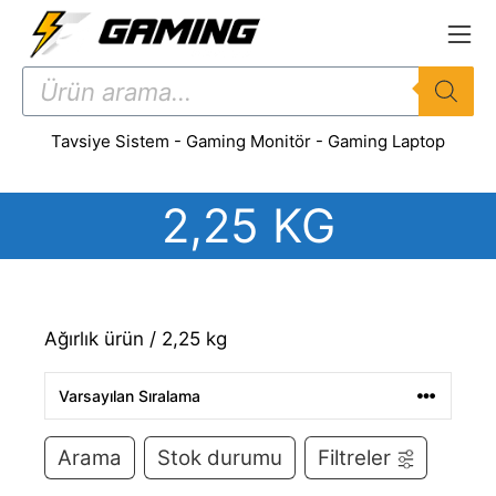
İçeriğe
atla
Products
search
Tavsiye Sistem
-
Gaming Monitör
-
Gaming Laptop
2,25 KG
Ağırlık ürün / 2,25 kg
Arama
Stok durumu
Filtreler