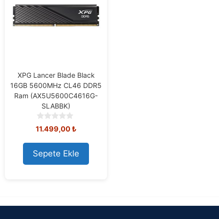
XPG Lancer Blade Black
16GB 5600MHz CL46 DDR5
Ram (AX5U5600C4616G-
SLABBK)
0
11.499,00
₺
o
u
t
Sepete Ekle
o
f
5