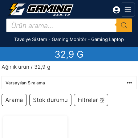
İçeriğe
atla
Products
search
Tavsiye Sistem
-
Gaming Monitör
-
Gaming Laptop
32,9 G
Ağırlık ürün / 32,9 g
Arama
Stok durumu
Filtreler