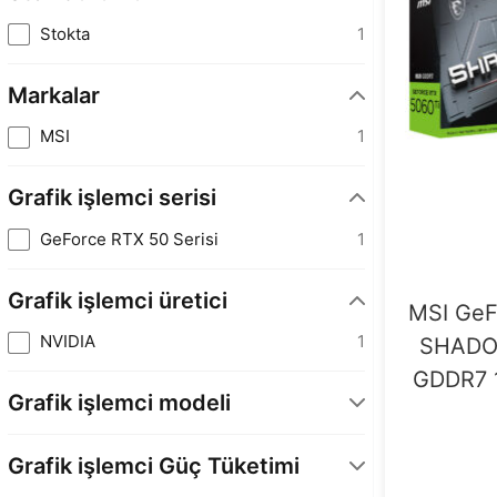
Stokta
1
Markalar
MSI
1
Grafik işlemci serisi
GeForce RTX 50 Serisi
1
Grafik işlemci üretici
MSI GeF
NVIDIA
1
SHADO
GDDR7 1
Grafik işlemci modeli
GeForce RTX 5060 Ti 8GB
1
Grafik işlemci Güç Tüketimi