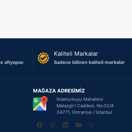
Kaliteli Markalar
 altyapısı
Sadece bilinen kaliteli markalar
MAĞAZA ADRESİMİZ
Ihlamurkuyu Mahallesi
Malazgirt Caddesi, No:32/A
34771, Ümraniye / İstanbul
facebook
instagram
linkedin
youtube
X