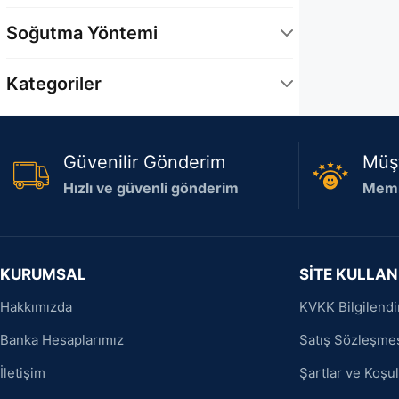
Full-Height/Half-Length (FH/HL)
1
Soğutma Yöntemi
Hava Soğutma
1
Kategoriler
Bilgisayar Bileşenleri
1
Güvenilir Gönderim
Müş
Hızlı ve güvenli gönderim
Memn
KURUMSAL
SİTE KULLAN
Hakkımızda
KVKK Bilgilend
Banka Hesaplarımız
Satış Sözleşme
İletişim
Şartlar ve Koşul