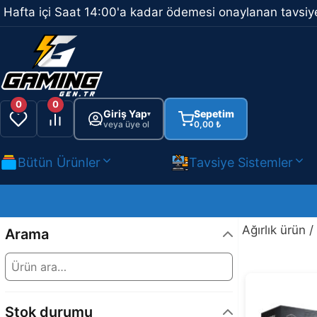
İçeriğe
Hafta içi Saat 14:00'a kadar ödemesi onaylanan tavsiye
atla
0
0
Giriş Yap
Sepetim
▾
veya üye ol
0,00
₺
Bütün Ürünler
Tavsiye Sistemler
Ağırlık ürün 
Arama
Stok durumu