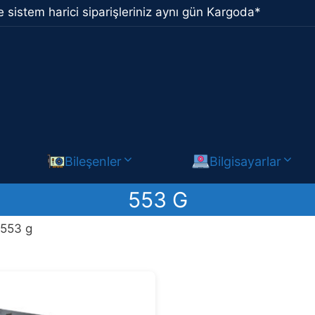
 sistem harici siparişleriniz aynı gün Kargoda*
Bileşenler
Bilgisayarlar
553 G
/ 553 g