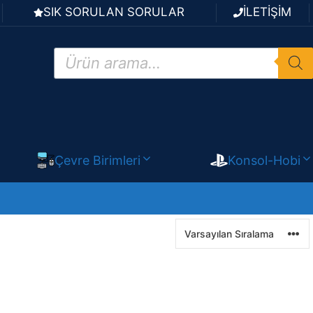
SIK SORULAN SORULAR
İLETİŞİM
Products
search
Çevre Birimleri
Konsol-Hobi