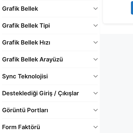
180 Watt
1
Grafik Bellek
8 GB
1
Grafik Bellek Tipi
GDDR7
1
Grafik Bellek Hızı
28 Gbps
1
Grafik Bellek Arayüzü
128 Bit
1
Sync Teknolojisi
Evet
1
Desteklediği Giriş / Çıkışlar
DisplayPort
1
Görüntü Portları
HDMI
1
1 x HDMI
1
Form Faktörü
3 x DisplayPort 2.1b
1