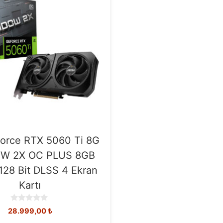
orce RTX 5060 Ti 8G
W 2X OC PLUS 8GB
28 Bit DLSS 4 Ekran
Kartı
0
28.999,00
₺
o