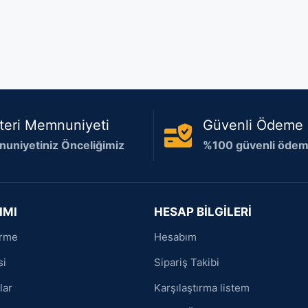
teri Memnuniyeti
Güvenli Ödeme
uniyetiniz Önceliğimiz
%100 güvenli ödeme
IMI
HESAP BİLGİLERİ
irme
Hesabım
si
Sipariş Takibi
lar
Karşılaştırma listem