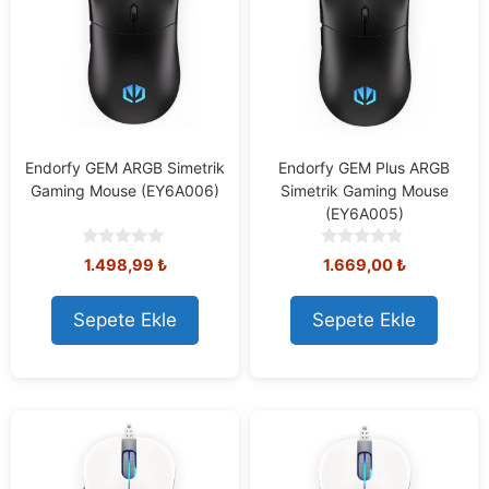
Endorfy GEM ARGB Simetrik
Endorfy GEM Plus ARGB
Gaming Mouse (EY6A006)
Simetrik Gaming Mouse
(EY6A005)
0
0
1.498,99
₺
1.669,00
₺
o
o
u
u
t
t
Sepete Ekle
Sepete Ekle
o
o
f
f
5
5