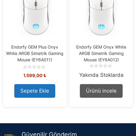
Endorfy GEM Plus Onyx
Endorfy GEM Onyx White
White ARGB Simetrik Gaming
ARGB Simetrik Gaming
Mouse (EY6A011)
Mouse (EY6A012)
0
0
Yakında Stoklarda
1.599,00
₺
o
o
u
u
t
t
Sepete Ekle
Ürünü incele
o
o
f
f
5
5
Güvenilir Gönderim