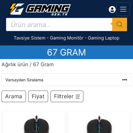
İçeriğe
atla
Products
search
Tavsiye Sistem
-
Gaming Monitör
-
Gaming Laptop
67 GRAM
Ağırlık ürün / 67 Gram
Arama
Fiyat
Filtreler