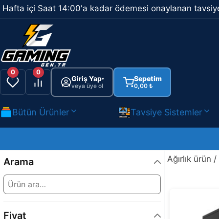
İçeriğe
Hafta içi Saat 14:00'a kadar ödemesi onaylanan tavsiye
atla
0
0
Giriş Yap
Sepetim
▾
veya üye ol
0,00
₺
Bütün Ürünler
Tavsiye Sistemler
Ağırlık ürün /
Arama
Fiyat