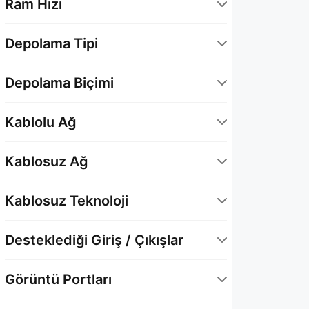
Ram Hızı
5600 MHz
2
Depolama Tipi
Dahili SSD
2
Depolama Biçimi
M.2 2280
2
Kablolu Ağ
1 x Gigabit Ethernet
1
Kablosuz Ağ
2 x Gigabit Ethernet
2
Bluetooth 5.3
3
Kablosuz Teknoloji
Wi-Fi 6E (802.11ax)
3
Wi-Fi 6 (802.11ax)
2
Desteklediği Giriş / Çıkışlar
Wi-Fi 6E (802.11ax)
1
DisplayPort
3
Görüntü Portları
HDMI
3
1 x DisplayPort 1.4
2