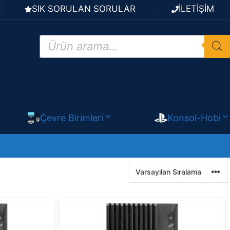
SIK SORULAN SORULAR
İLETİŞİM
Products
search
Çevre Birimleri
Konsol-Hobi