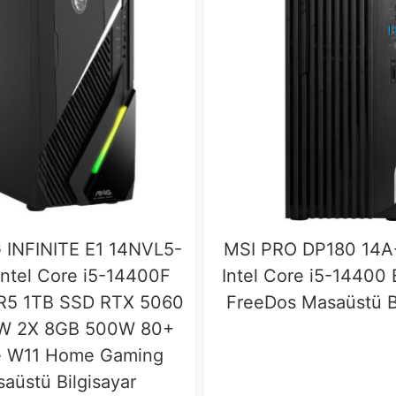
 INFINITE E1 14NVL5-
MSI PRO DP180 14
ntel Core i5-14400F
Intel Core i5-14400
R5 1TB SSD RTX 5060
FreeDos Masaüstü Bi
 2X 8GB 500W 80+
e W11 Home Gaming
aüstü Bilgisayar