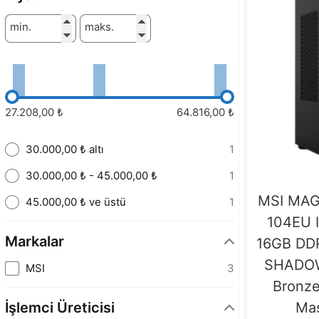
min.
maks.
27.208,00 ₺
64.816,00 ₺
30.000,00 ₺ altı
1
30.000,00 ₺ - 45.000,00 ₺
1
MSI MAG
45.000,00 ₺ ve üstü
1
104EU I
Markalar
16GB DD
SHADOW
MSI
3
Bronz
İşlemci Üreticisi
Mas