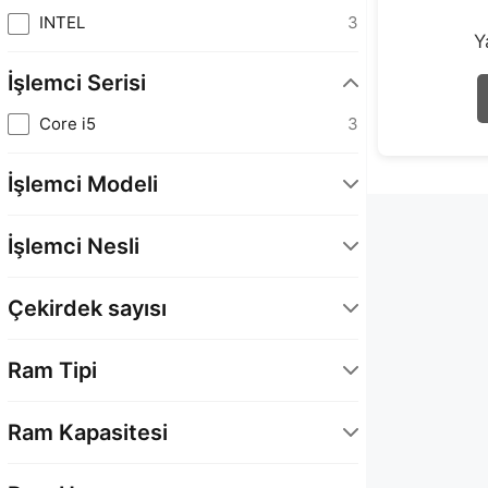
INTEL
3
Y
İşlemci Serisi
Core i5
3
İşlemci Modeli
İşlemci Nesli
Intel Core 14.Nesil
1
Çekirdek sayısı
Intel 14. Nesil
2
10 Çekirdek
3
Ram Tipi
DDR5
2
Ram Kapasitesi
16 GB (2x8)
2