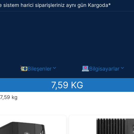
 sistem harici siparişleriniz aynı gün Kargoda*
Bileşenler
Bilgisayarlar
7,59 KG
 7,59 kg