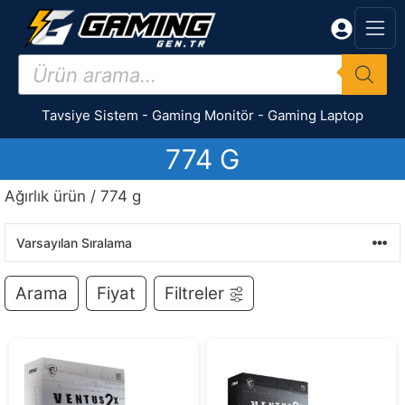
İçeriğe
atla
Products
search
Tavsiye Sistem
-
Gaming Monitör
-
Gaming Laptop
774 G
Ağırlık ürün / 774 g
Arama
Fiyat
Filtreler