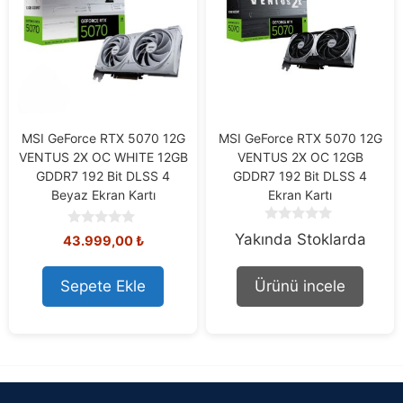
MSI GeForce RTX 5070 12G
MSI GeForce RTX 5070 12G
VENTUS 2X OC WHITE 12GB
VENTUS 2X OC 12GB
GDDR7 192 Bit DLSS 4
GDDR7 192 Bit DLSS 4
Beyaz Ekran Kartı
Ekran Kartı
0
0
Yakında Stoklarda
43.999,00
₺
o
o
u
u
t
t
Sepete Ekle
Ürünü incele
o
o
f
f
5
5