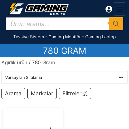
İçeriğe
atla
Products
search
Tavsiye Sistem
-
Gaming Monitör
-
Gaming Laptop
780 GRAM
Ağırlık ürün / 780 Gram
Arama
Markalar
Filtreler