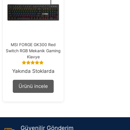
MSI FORGE GK300 Red
Switch RGB Mekanik Gaming
Klavye
5.00
Yakında Stoklarda
out of 5
Ürünü incele
Güvenilir Gönderim