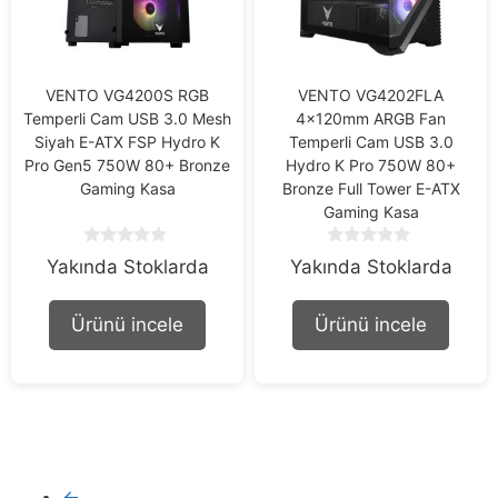
VENTO VG4200S RGB
VENTO VG4202FLA
Temperli Cam USB 3.0 Mesh
4x120mm ARGB Fan
Siyah E-ATX FSP Hydro K
Temperli Cam USB 3.0
Pro Gen5 750W 80+ Bronze
Hydro K Pro 750W 80+
Gaming Kasa
Bronze Full Tower E-ATX
Gaming Kasa
0
0
Yakında Stoklarda
Yakında Stoklarda
o
o
u
u
t
t
Ürünü incele
Ürünü incele
o
o
f
f
5
5
←