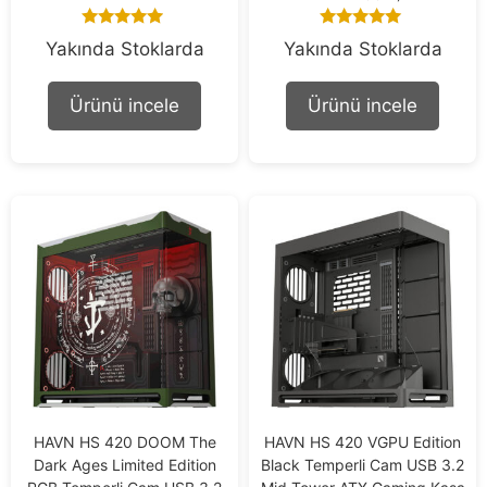
4.75
5.00
Yakında Stoklarda
Yakında Stoklarda
out of 5
out of 5
Ürünü incele
Ürünü incele
HAVN HS 420 DOOM The
HAVN HS 420 VGPU Edition
Dark Ages Limited Edition
Black Temperli Cam USB 3.2