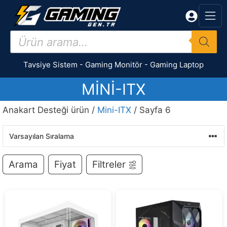
İçeriğe
atla
Products
search
Tavsiye Sistem
-
Gaming Monitör
-
Gaming Laptop
MINI-ITX
Anakart Desteği ürün /
Mini-ITX
/ Sayfa 6
Arama
Fiyat
Filtreler