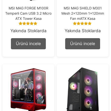
MSI MAG FORGE M100R
MSI MAG SHIELD M301
Temperli Cam USB 3.2 Micro
Mesh 2x120mm 1x120mm
ATX Tower Kasa
Fan mATX Kasa
5.00
5.00
Yakında Stoklarda
Yakında Stoklarda
out of 5
out of 5
Ürünü incele
Ürünü incele