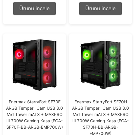
u
t
Ürünü incele
Ürünü incele
o
f
5
Enermax StarryFort SF70F
Enermax StarryFort SF70H
ARGB Temperli Cam USB 3.0
ARGB Temperli Cam USB 3.0
Mid Tower mATX + MAXPRO
Mid Tower mATX + MAXPRO
III 700W Gaming Kasa (ECA-
III 700W Gaming Kasa (ECA-
SF70F-BB-ARGB-EMP700W)
SF70H-BB-ARGB-
EMP700W)