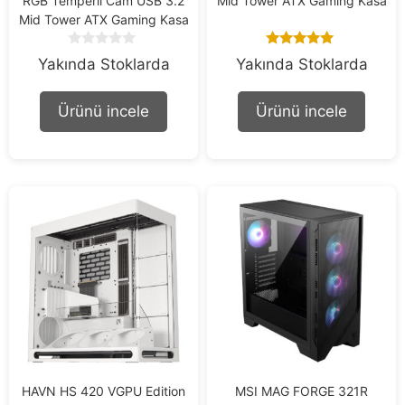
RGB Temperli Cam USB 3.2
Mid Tower ATX Gaming Kasa
Mid Tower ATX Gaming Kasa
0
5.00
Yakında Stoklarda
Yakında Stoklarda
o
out of 5
u
t
Ürünü incele
Ürünü incele
o
f
5
HAVN HS 420 VGPU Edition
MSI MAG FORGE 321R