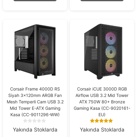
f
f
5
5
Corsair Frame 4000D RS
Corsair iCUE 3000D RGB
Siyah 3x120mm ARGB Fan
Airflow USB 3.2 Mid Tower
Mesh Temperli Cam USB 3.2
ATX 750W 80+ Bronze
Mid Tower E-ATX Gaming
Gaming Kasa (CC-9020161-
Kasa (CC-9011296-WW)
EU)
0
5.00
Yakında Stoklarda
Yakında Stoklarda
o
out of 5