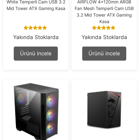
White Temperli Cam USB 3.2
AIRFLOW 4x120mm ARGB
Mid Tower ATX Gaming Kasa
Fan Mesh Temperli Cam USB
3.2 Mid Tower ATX Gaming
Kasa
5.00
5.00
Yakında Stoklarda
Yakında Stoklarda
out of 5
out of 5
Ürünü incele
Ürünü incele