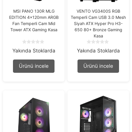
MSI PANO 130R MLG
VENTO VG3400S RGB
EDITION 4x120mm ARGB
Temperli Cam USB 3.0 Mesh
Fan Temperli Cam Mid
Siyah ATX Hyper Pro H3-
Tower ATX Gaming Kasa
650 80+ Bronze Gaming
Kasa
0
0
Yakında Stoklarda
Yakında Stoklarda
o
o
u
u
t
t
Ürünü incele
Ürünü incele
o
o
f
f
5
5