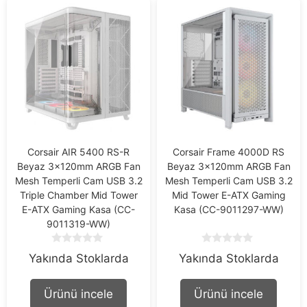
Corsair AIR 5400 RS-R
Corsair Frame 4000D RS
Beyaz 3x120mm ARGB Fan
Beyaz 3x120mm ARGB Fan
Mesh Temperli Cam USB 3.2
Mesh Temperli Cam USB 3.2
Triple Chamber Mid Tower
Mid Tower E-ATX Gaming
E-ATX Gaming Kasa (CC-
Kasa (CC-9011297-WW)
9011319-WW)
0
0
Yakında Stoklarda
Yakında Stoklarda
o
o
u
u
t
t
Ürünü incele
Ürünü incele
o
o