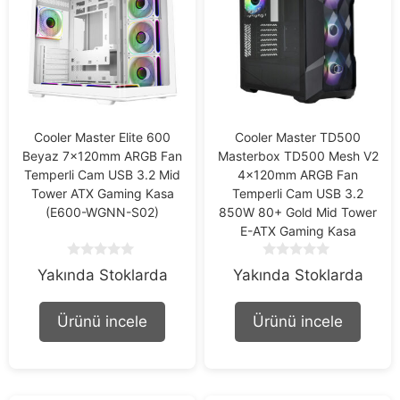
Cooler Master Elite 600
Cooler Master TD500
Beyaz 7x120mm ARGB Fan
Masterbox TD500 Mesh V2
Temperli Cam USB 3.2 Mid
4x120mm ARGB Fan
Tower ATX Gaming Kasa
Temperli Cam USB 3.2
(E600-WGNN-S02)
850W 80+ Gold Mid Tower
E-ATX Gaming Kasa
0
0
Yakında Stoklarda
Yakında Stoklarda
o
o
u
u
t
t
Ürünü incele
Ürünü incele
o
o
f
f
5
5