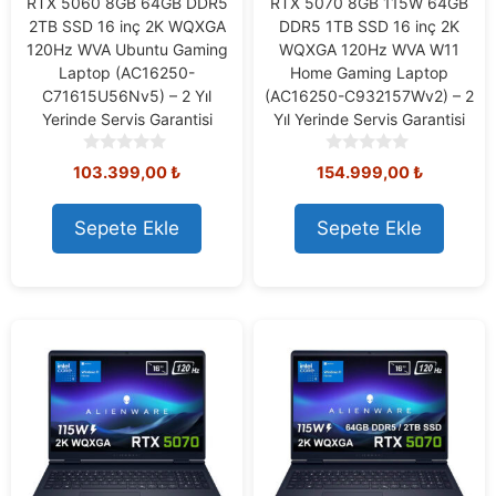
RTX 5060 8GB 64GB DDR5
RTX 5070 8GB 115W 64GB
2TB SSD 16 inç 2K WQXGA
DDR5 1TB SSD 16 inç 2K
120Hz WVA Ubuntu Gaming
WQXGA 120Hz WVA W11
Laptop (AC16250-
Home Gaming Laptop
C71615U56Nv5) – 2 Yıl
(AC16250-C932157Wv2) – 2
Yerinde Servis Garantisi
Yıl Yerinde Servis Garantisi
0
0
103.399,00
₺
154.999,00
₺
o
o
u
u
t
t
Sepete Ekle
Sepete Ekle
o
o
f
f
5
5