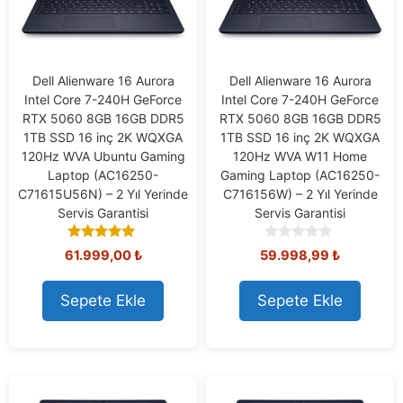
Dell Alienware 16 Aurora
Dell Alienware 16 Aurora
Intel Core 7-240H GeForce
Intel Core 7-240H GeForce
RTX 5060 8GB 16GB DDR5
RTX 5060 8GB 16GB DDR5
1TB SSD 16 inç 2K WQXGA
1TB SSD 16 inç 2K WQXGA
120Hz WVA Ubuntu Gaming
120Hz WVA W11 Home
Laptop (AC16250-
Gaming Laptop (AC16250-
C71615U56N) – 2 Yıl Yerinde
C716156W) – 2 Yıl Yerinde
Servis Garantisi
Servis Garantisi
5.00
0
61.999,00
₺
59.998,99
₺
out of 5
o
u
t
Sepete Ekle
Sepete Ekle
o
f
5