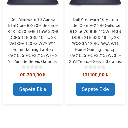
Dell Alienware 16 Aurora
Dell Alienware 16 Aurora
Intel Core 9-270H GeForce
Intel Core 9-270H GeForce
RTX 5070 8GB 115W 32GB
RTX 5070 8GB 115W 64GB
DDR5 1TB SSD 16 inç 2K
DDR5 2TB SSD 16 inç 2K
WQXGA 120Hz WVA W11
WQXGA 120Hz WVA W11
Home Gaming Laptop
Home Gaming Laptop
(AC16250-C932157W) – 2
(AC16250-C932157Wv3) –
Yıl Yerinde Servis Garantisi
2 Yıl Yerinde Servis Garantisi
0
0
99.799,00
₺
161.199,00
₺
o
o
u
u
t
t
Sepete Ekle
Sepete Ekle
o
o
f
f
5
5