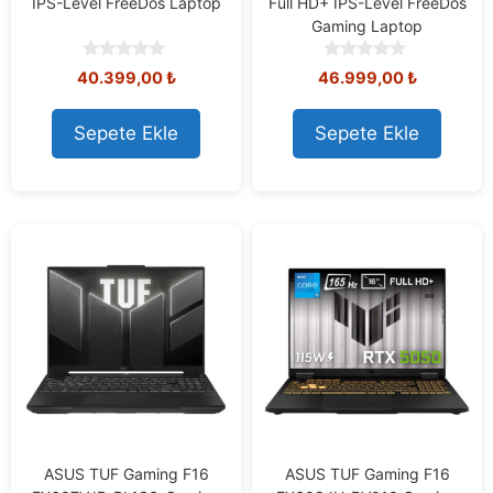
IPS-Level FreeDos Laptop
Full HD+ IPS-Level FreeDos
Gaming Laptop
0
0
40.399,00
₺
46.999,00
₺
o
o
u
u
t
t
Sepete Ekle
Sepete Ekle
o
o
f
f
5
5
ASUS TUF Gaming F16
ASUS TUF Gaming F16