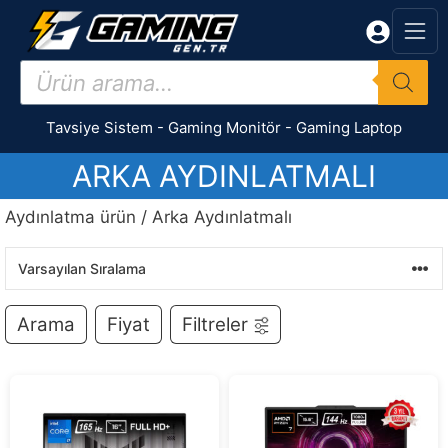
İçeriğe
atla
Products
search
Tavsiye Sistem
-
Gaming Monitör
-
Gaming Laptop
ARKA AYDINLATMALI
Aydınlatma ürün / Arka Aydınlatmalı
Arama
Fiyat
Filtreler