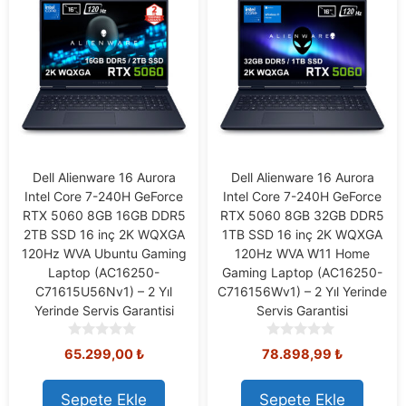
Dell Alienware 16 Aurora
Dell Alienware 16 Aurora
Intel Core 7-240H GeForce
Intel Core 7-240H GeForce
RTX 5060 8GB 16GB DDR5
RTX 5060 8GB 32GB DDR5
2TB SSD 16 inç 2K WQXGA
1TB SSD 16 inç 2K WQXGA
120Hz WVA Ubuntu Gaming
120Hz WVA W11 Home
Laptop (AC16250-
Gaming Laptop (AC16250-
C71615U56Nv1) – 2 Yıl
C716156Wv1) – 2 Yıl Yerinde
Yerinde Servis Garantisi
Servis Garantisi
0
0
65.299,00
₺
78.898,99
₺
o
o
u
u
t
t
Sepete Ekle
Sepete Ekle