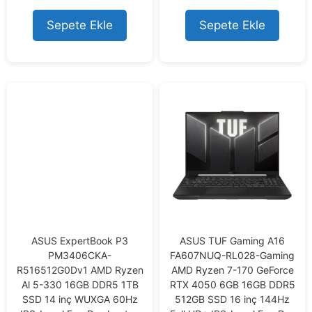
fiyat:
andaki
u
u
39.508,73 ₺.
fiyat:
t
t
Sepete Ekle
Sepete Ekle
38.999,05 ₺.
o
o
f
f
5
5
ASUS ExpertBook P3
ASUS TUF Gaming A16
PM3406CKA-
FA607NUQ-RL028-Gaming
R516512G0Dv1 AMD Ryzen
AMD Ryzen 7-170 GeForce
Al 5-330 16GB DDR5 1TB
RTX 4050 6GB 16GB DDR5
SSD 14 inç WUXGA 60Hz
512GB SSD 16 inç 144Hz