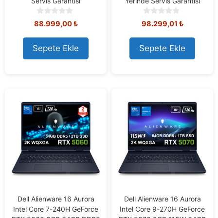
Servis Garantisi
Yerinde Servis Garantisi
0
0
88.999,00
₺
98.299,01
₺
o
o
u
u
t
t
Sepete Ekle
Sepete Ekle
o
o
f
f
5
5
Dell Alienware 16 Aurora
Dell Alienware 16 Aurora
Intel Core 7-240H GeForce
Intel Core 9-270H GeForce