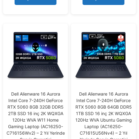
o
o
f
f
5
5
Dell Alienware 16 Aurora
Dell Alienware 16 Aurora
Intel Core 7-240H GeForce
Intel Core 7-240H GeForce
RTX 5060 8GB 32GB DDR5
RTX 5060 8GB 64GB DDR5
2TB SSD 16 inç 2K WQXGA
1TB SSD 16 inç 2K WQXGA
120Hz WVA W11 Home
120Hz WVA Ubuntu Gaming
Gaming Laptop (AC16250-
Laptop (AC16250-
C716156Wv2) – 2 Yıl Yerinde
C71615U56Nv4) – 2 Yıl