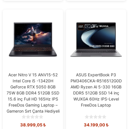
Acer Nitro V 15 ANV15-52
ASUS ExpertBook P3
Intel Core i5 -13420H
PM3406CKA-R516512G0D
GeForce RTX 5050 8GB
AMD Ryzen Al 5-330 16GB
75W 8GB DDR4 512GB SSD
DDR5 512GB SSD 14 inç
15.6 inç Full HD 165Hz IPS
WUXGA 60Hz IPS-Level
FreeDos Gaming Laptop –
FreeDos Laptop
Gameron Sırt Çanta Hediyeli
0
0
Orijinal
Şu
38.999,05
₺
34.199,00
₺
o
o