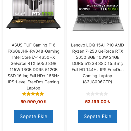
ASUS TUF Gaming F16
Lenovo LOQ 15AHP10 AMD
FX608JHR-RV048-Gaming
Ryzen 7-250 GeForce RTX
Intel Core i7-14650HX
5050 8GB 100W 24GB
GeForce RTX 5050 8GB
DDR5 512GB SSD 15.6 inç
115W 16GB DDR5 512GB
Full HD 144Hz IPS FreeDos
SSD 16 inç Full HD+ 165Hz
Gaming Laptop
IPS-Level FreeDos Gaming
(83JG006CTR)
Laptop
5.00
0
59.999,00
₺
53.199,00
₺
out of 5
o
u
t
Sepete Ekle
Sepete Ekle
o
f
5