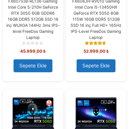
FX607VJB-RL136-Gaming
FX608JH-RV010 Gaming
Intel Core 5-210H GeForce
Intel Core i5-13450HX
RTX 3050 6GB GDDR6
GeForce RTX 5050 8GB
16GB DDR5 512GB SSD 16
115W 16GB DDR5 512GB
inç WUXGA 144Hz 3ms IPS-
SSD 16 inç Full HD+ 165Hz
level FreeDos Gaming
IPS-Level FreeDos Gaming
Laptop
Laptop
0
4.50
45.999,00
₺
52.999,00
₺
o
out of 5
u
t
Sepete Ekle
Sepete Ekle
o
f
5