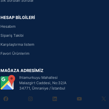
Sık Sorulan Sorular
HESAP BİLGİLERİ
Hesabım
Sipariş Takibi
Karşılaştırma listem
Favori Ürünlerim
MAĞAZA ADRESİMİZ
Ihlamurkuyu Mahallesi
Malazgirt Caddesi, No:32/A
34771, Ümraniye / İstanbul
facebook
instagram
linkedin
youtube
X