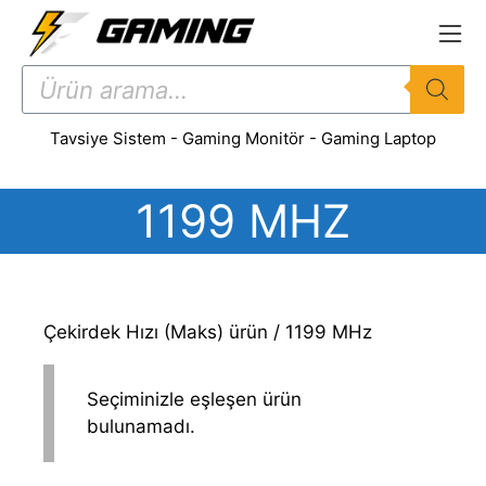
İçeriğe
atla
Products
search
Tavsiye Sistem
-
Gaming Monitör
-
Gaming Laptop
1199 MHZ
Çekirdek Hızı (Maks) ürün / 1199 MHz
Seçiminizle eşleşen ürün
bulunamadı.