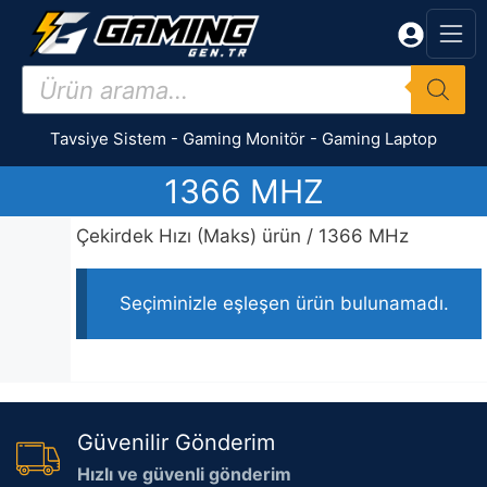
İçeriğe
atla
Products
search
Tavsiye Sistem
-
Gaming Monitör
-
Gaming Laptop
1366 MHZ
Çekirdek Hızı (Maks) ürün / 1366 MHz
Seçiminizle eşleşen ürün bulunamadı.
Güvenilir Gönderim
Hızlı ve güvenli gönderim