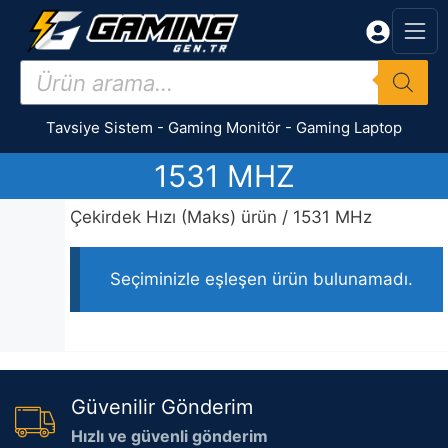
İçeriğe
atla
Products
search
Tavsiye Sistem
-
Gaming Monitör
-
Gaming Laptop
1531 MHZ
Çekirdek Hızı (Maks) ürün / 1531 MHz
Seçiminizle eşleşen ürün bulunamadı.
Güvenilir Gönderim
Hızlı ve güvenli gönderim