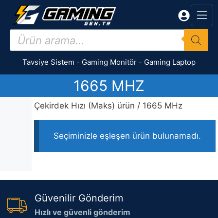
İçeriğe
atla
Products
search
Tavsiye Sistem
-
Gaming Monitör
-
Gaming Laptop
1665 MHZ
Çekirdek Hızı (Maks) ürün / 1665 MHz
Seçiminizle eşleşen ürün bulunamadı.
Güvenilir Gönderim
Hızlı ve güvenli gönderim