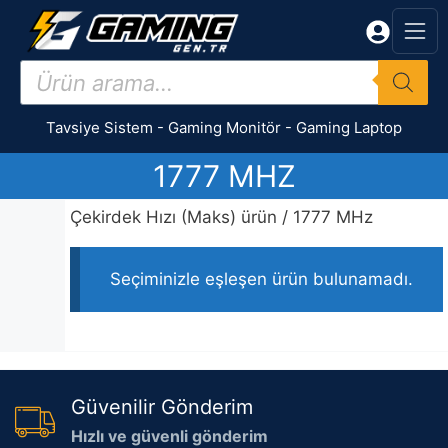
İçeriğe
atla
Products
search
Tavsiye Sistem
-
Gaming Monitör
-
Gaming Laptop
1777 MHZ
Çekirdek Hızı (Maks) ürün / 1777 MHz
Seçiminizle eşleşen ürün bulunamadı.
Güvenilir Gönderim
Hızlı ve güvenli gönderim