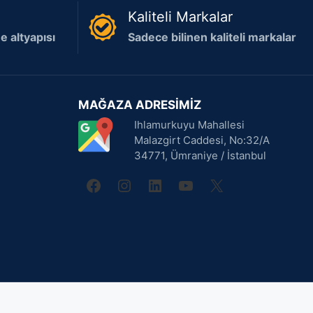
Kaliteli Markalar
 altyapısı
Sadece bilinen kaliteli markalar
MAĞAZA ADRESİMİZ
Ihlamurkuyu Mahallesi
Malazgirt Caddesi, No:32/A
34771, Ümraniye / İstanbul
facebook
instagram
linkedin
youtube
X