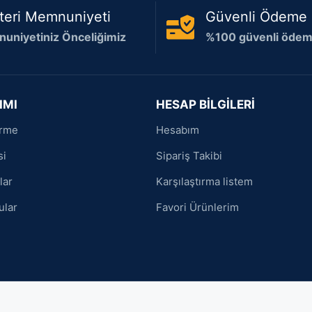
teri Memnuniyeti
Güvenli Ödeme
uniyetiniz Önceliğimiz
%100 güvenli ödeme
IMI
HESAP BİLGİLERİ
irme
Hesabım
si
Sipariş Takibi
lar
Karşılaştırma listem
ular
Favori Ürünlerim