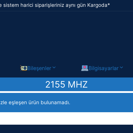
 sistem harici siparişleriniz aynı gün Kargoda*
Bileşenler
Bilgisayarlar
2155 MHZ
ı (Maks) ürün / 2155 MHz
izle eşleşen ürün bulunamadı.