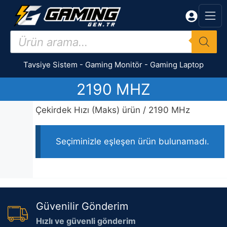
İçeriğe
atla
Products
search
Tavsiye Sistem
-
Gaming Monitör
-
Gaming Laptop
2190 MHZ
Çekirdek Hızı (Maks) ürün / 2190 MHz
Seçiminizle eşleşen ürün bulunamadı.
Güvenilir Gönderim
Hızlı ve güvenli gönderim