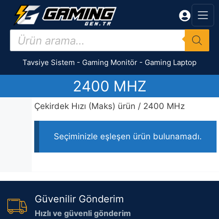
İçeriğe
atla
Products
search
Tavsiye Sistem
-
Gaming Monitör
-
Gaming Laptop
2400 MHZ
Çekirdek Hızı (Maks) ürün / 2400 MHz
Seçiminizle eşleşen ürün bulunamadı.
Güvenilir Gönderim
Hızlı ve güvenli gönderim