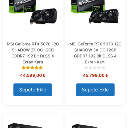
MSI GeForce RTX 5070 12G
MSI GeForce RTX 5070 12G
SHADOW 2X OC 12GB
SHADOW 3X OC 12GB
GDDR7 192 Bit DLSS 4
GDDR7 192 Bit DLSS 4
Ekran Kartı
Ekran Kartı
5.00
0
44.599,00
₺
45.799,00
₺
out of 5
o
u
t
Sepete Ekle
Sepete Ekle
o
f
5