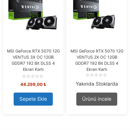
MSI GeForce RTX 5070 12G
MSI GeForce RTX 5070 12G
VENTUS 3X OC 12GB
VENTUS 2X OC 12GB
GDDR7 192 Bit DLSS 4
GDDR7 192 Bit DLSS 4
Ekran Kartı
Ekran Kartı
0
0
Yakında Stoklarda
44.299,00
₺
o
o
u
u
t
t
Sepete Ekle
Ürünü incele
o
o
f
f
5
5