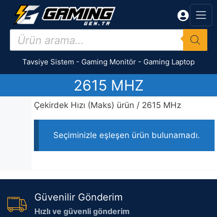
İçeriğe
atla
Products
search
Tavsiye Sistem
-
Gaming Monitör
-
Gaming Laptop
2615 MHZ
Çekirdek Hızı (Maks) ürün / 2615 MHz
Seçiminizle eşleşen ürün bulunamadı.
Güvenilir Gönderim
Hızlı ve güvenli gönderim