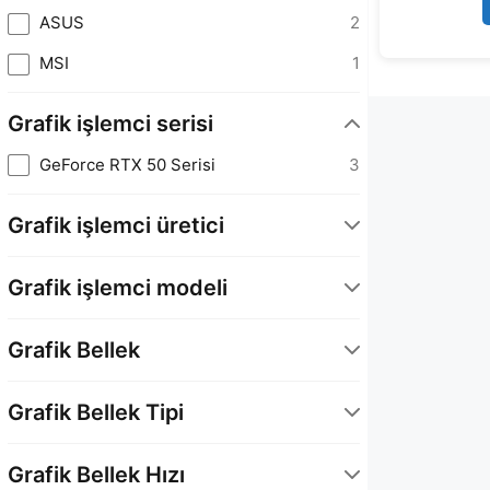
ASUS
2
MSI
1
Grafik işlemci serisi
GeForce RTX 50 Serisi
3
Grafik işlemci üretici
NVIDIA
3
Grafik işlemci modeli
GeForce RTX 5060 Ti 16GB
1
Grafik Bellek
GeForce RTX 5060 Ti 8GB
1
16 GB
1
GeForce RTX 5050
1
Grafik Bellek Tipi
8 GB
2
GDDR7
2
Grafik Bellek Hızı