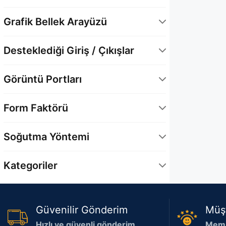
GDDR6
1
28 Gbps
2
Grafik Bellek Arayüzü
20 Gbps
1
128 Bit
3
Desteklediği Giriş / Çıkışlar
DisplayPort
3
Görüntü Portları
HDMI
3
1 x HDMI
1
Form Faktörü
1 x HDMI 2.1b
2
Full-Height/Full-Length (FH/FL)
1
3 x DisplayPort 2.1b
3
Soğutma Yöntemi
Full-Height/Half-Length (FH/HL)
1
Hava Soğutma
3
Kategoriler
Bilgisayar Bileşenleri
3
Güvenilir Gönderim
Müş
Hızlı ve güvenli gönderim
Memn