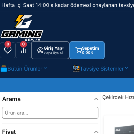
İçeriğe
Hafta içi Saat 14:00'a kadar ödemesi onaylanan tavsiye
atla
0
0
Giriş Yap
Sepetim
▾
veya üye ol
0,00
₺
Bütün Ürünler
Tavsiye Sistemler
Çekirdek Hız
Arama
Fiyat