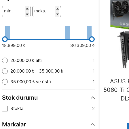
min.
maks.
18.899,00 ₺
36.309,00 ₺
20.000,00 ₺ altı
1
20.000,00 ₺ - 35.000,00 ₺
1
ASUS 
35.000,00 ₺ ve üstü
1
5060 Ti 
Stok durumu
DL
Stokta
2
Markalar