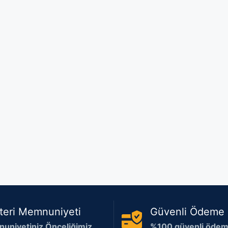
teri Memnuniyeti
Güvenli Ödeme
uniyetiniz Önceliğimiz
%100 güvenli ödeme