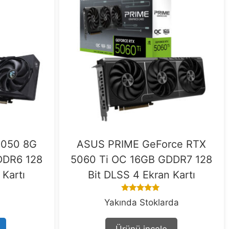
5050 8G
ASUS PRIME GeForce RTX
DR6 128
5060 Ti OC 16GB GDDR7 128
 Kartı
Bit DLSS 4 Ekran Kartı
5.00
Yakında Stoklarda
out of 5