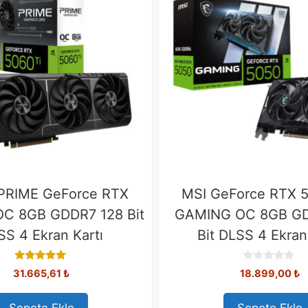
PRIME GeForce RTX
MSI GeForce RTX 
OC 8GB GDDR7 128 Bit
GAMING OC 8GB GD
SS 4 Ekran Kartı
Bit DLSS 4 Ekran
5.00
0
31.665,61
₺
18.899,00
₺
out of 5
o
u
t