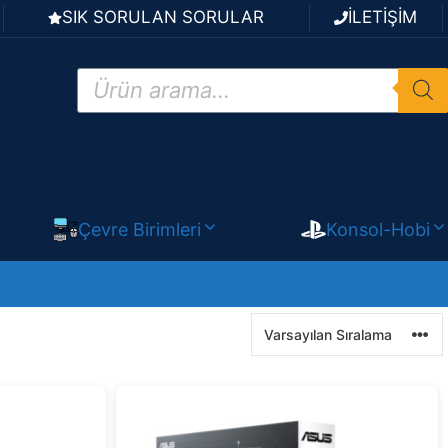
SIK SORULAN SORULAR
İLETİŞİM
Products
search
Çevre Birimleri
Konsol-Hobi