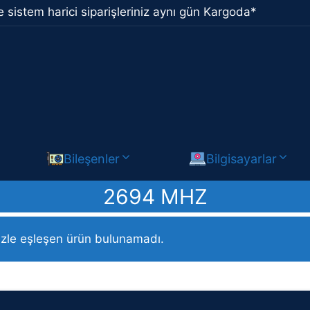
 sistem harici siparişleriniz aynı gün Kargoda*
Bileşenler
Bilgisayarlar
2694 MHZ
ı (Maks) ürün / 2694 MHz
izle eşleşen ürün bulunamadı.