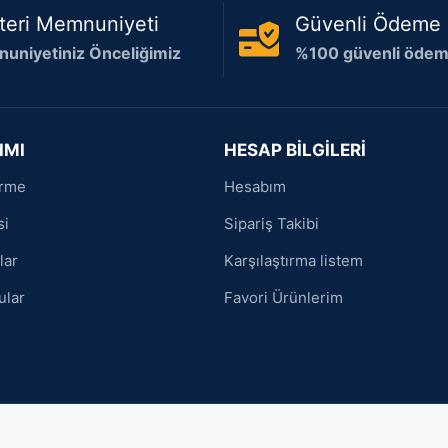
teri Memnuniyeti
Güvenli Ödeme
uniyetiniz Önceliğimiz
%100 güvenli ödeme
IMI
HESAP BİLGİLERİ
irme
Hesabım
si
Sipariş Takibi
lar
Karşılaştırma listem
ular
Favori Ürünlerim