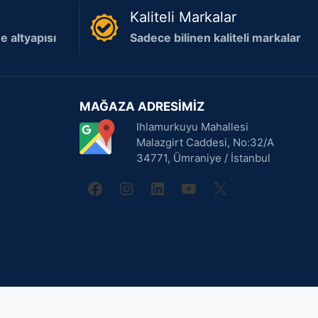
Kaliteli Markalar
 altyapısı
Sadece bilinen kaliteli markalar
MAĞAZA ADRESİMİZ
Ihlamurkuyu Mahallesi
Malazgirt Caddesi, No:32/A
34771, Ümraniye / İstanbul
facebook
instagram
linkedin
youtube
X