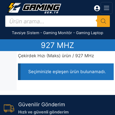
İçeriğe
atla
Products
search
Tavsiye Sistem
-
Gaming Monitör
-
Gaming Laptop
927 MHZ
Çekirdek Hızı (Maks) ürün / 927 MHz
Seçiminizle eşleşen ürün bulunamadı.
Güvenilir Gönderim
Hızlı ve güvenli gönderim