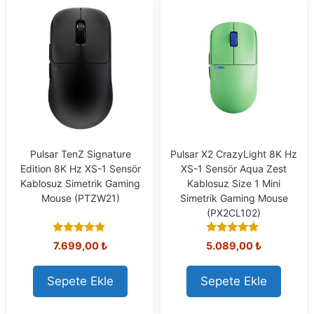
Pulsar TenZ Signature
Pulsar X2 CrazyLight 8K Hz
Edition 8K Hz XS-1 Sensör
XS-1 Sensör Aqua Zest
Kablosuz Simetrik Gaming
Kablosuz Size 1 Mini
Mouse (PTZW21)
Simetrik Gaming Mouse
(PX2CL102)
4.67
5.00
7.699,00
₺
5.089,00
₺
out of 5
out of 5
Sepete Ekle
Sepete Ekle