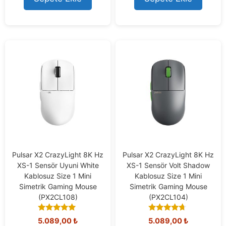
o
f
5
Pulsar X2 CrazyLight 8K Hz
Pulsar X2 CrazyLight 8K Hz
XS-1 Sensör Uyuni White
XS-1 Sensör Volt Shadow
Kablosuz Size 1 Mini
Kablosuz Size 1 Mini
Simetrik Gaming Mouse
Simetrik Gaming Mouse
(PX2CL108)
(PX2CL104)
5.00
4.50
5.089,00
₺
5.089,00
₺