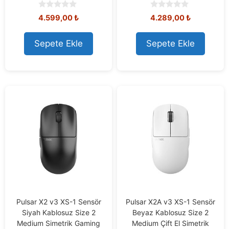
0
0
4.599,00
₺
4.289,00
₺
o
o
u
u
t
t
Sepete Ekle
Sepete Ekle
o
o
f
f
5
5
Pulsar X2 v3 XS-1 Sensör
Pulsar X2A v3 XS-1 Sensör
Siyah Kablosuz Size 2
Beyaz Kablosuz Size 2
Medium Simetrik Gaming
Medium Çift El Simetrik