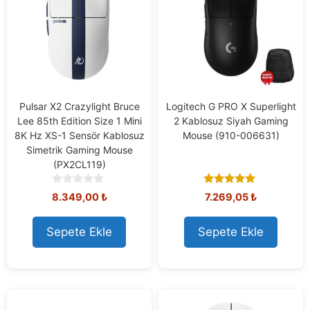
Pulsar X2 Crazylight Bruce
Logitech G PRO X Superlight
Lee 85th Edition Size 1 Mini
2 Kablosuz Siyah Gaming
8K Hz XS-1 Sensör Kablosuz
Mouse (910-006631)
Simetrik Gaming Mouse
(PX2CL119)
0
5.00
Orijinal
Şu
8.349,00
₺
7.269,05
₺
o
out of 5
fiyat:
andaki
u
7.778,73 ₺.
fiyat:
t
Sepete Ekle
Sepete Ekle
7.269,05 ₺
o
f
5