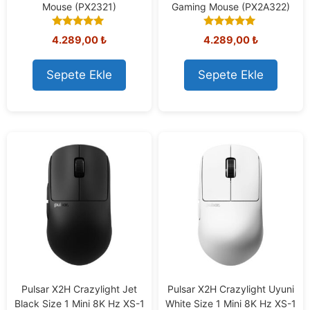
Mouse (PX2321)
Gaming Mouse (PX2A322)
5.00
5.00
4.289,00
₺
4.289,00
₺
out of 5
out of 5
Sepete Ekle
Sepete Ekle
Pulsar X2H Crazylight Jet
Pulsar X2H Crazylight Uyuni
Black Size 1 Mini 8K Hz XS-1
White Size 1 Mini 8K Hz XS-1