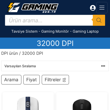
İçeriğe
atla
Products
search
Tavsiye Sistem
-
Gaming Monitör
-
Gaming Laptop
32000 DPI
DPI ürün / 32000 DPI
Arama
Fiyat
Filtreler