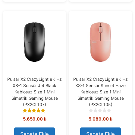
Pulsar X2 CrazyLight 8K Hz
Pulsar X2 CrazyLight 8K Hz
XS-1 Sensör Jet Black
XS-1 Sensör Sunset Haze
Kablosuz Size 1 Mini
Kablosuz Size 1 Mini
Simetrik Gaming Mouse
Simetrik Gaming Mouse
(PX2CL107)
(PX2CL105)
5.00
0
5.659,00
₺
5.089,00
₺
out of 5
o
u
t
Sepete Ekle
Sepete Ekle