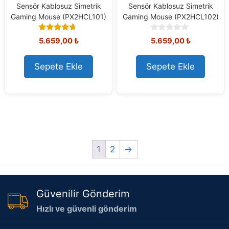
Sensör Kablosuz Simetrik
Sensör Kablosuz Simetrik
Gaming Mouse (PX2HCL101)
Gaming Mouse (PX2HCL102)
4.50
0
5.659,00
₺
5.659,00
₺
out of 5
o
u
t
Sepete Ekle
Sepete Ekle
o
f
5
1
2
→
Güvenilir Gönderim
Hızlı ve güvenli gönderim