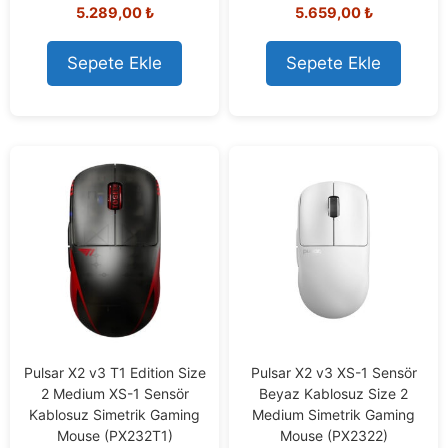
4.67
5.00
5.289,00
₺
5.659,00
₺
out of 5
out of 5
Sepete Ekle
Sepete Ekle
Pulsar X2 v3 T1 Edition Size
Pulsar X2 v3 XS-1 Sensör
2 Medium XS-1 Sensör
Beyaz Kablosuz Size 2
Kablosuz Simetrik Gaming
Medium Simetrik Gaming
Mouse (PX232T1)
Mouse (PX2322)