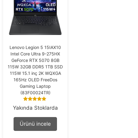
Lenovo Legion 5 15IAX10
Intel Core Ultra 9-275HX
GeForce RTX 5070 8GB
115W 32GB DDR5 1TB SSD
115W 15.1 inç 2K WQXGA
165Hz OLED FreeDos
Gaming Laptop
(83F00024TR)
5.00
Yakında Stoklarda
out of 5
Ürünü incele