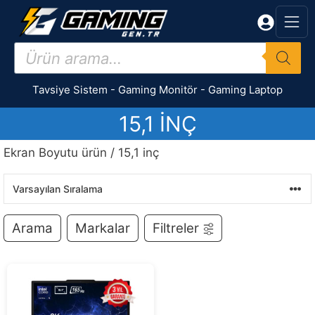
İçeriğe
atla
Products
search
Tavsiye Sistem
-
Gaming Monitör
-
Gaming Laptop
15,1 INÇ
Ekran Boyutu ürün / 15,1 inç
Arama
Markalar
Filtreler