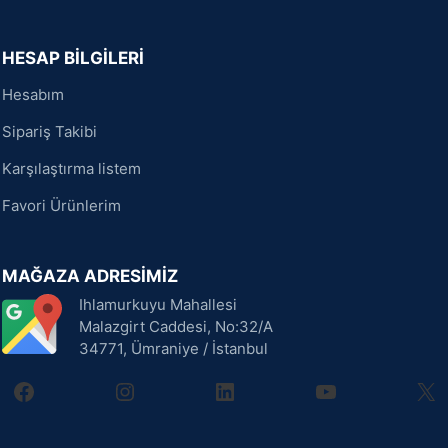
HESAP BİLGİLERİ
Hesabım
Sipariş Takibi
Karşılaştırma listem
Favori Ürünlerim
MAĞAZA ADRESİMİZ
Ihlamurkuyu Mahallesi
Malazgirt Caddesi, No:32/A
34771, Ümraniye / İstanbul
facebook
instagram
linkedin
youtube
X