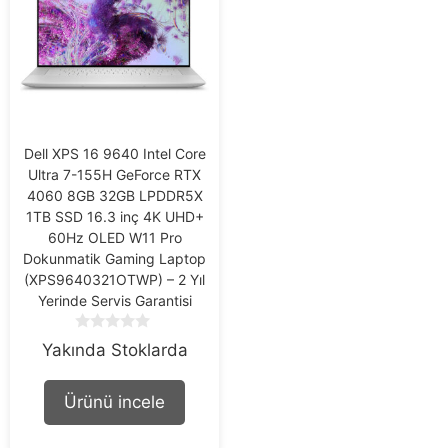
Dell XPS 16 9640 Intel Core
Ultra 7-155H GeForce RTX
4060 8GB 32GB LPDDR5X
1TB SSD 16.3 inç 4K UHD+
60Hz OLED W11 Pro
Dokunmatik Gaming Laptop
(XPS9640321OTWP) – 2 Yıl
Yerinde Servis Garantisi
0
Yakında Stoklarda
o
u
t
Ürünü incele
o
f
5