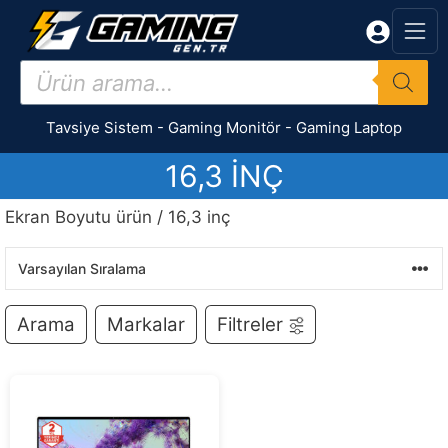
İçeriğe
atla
Products
search
Tavsiye Sistem
-
Gaming Monitör
-
Gaming Laptop
16,3 INÇ
Ekran Boyutu ürün / 16,3 inç
Arama
Markalar
Filtreler