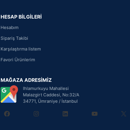
HESAP BİLGİLERİ
Hesabım
Sipariş Takibi
Karşılaştırma listem
Favori Ürünlerim
MAĞAZA ADRESİMİZ
Ihlamurkuyu Mahallesi
Malazgirt Caddesi, No:32/A
34771, Ümraniye / İstanbul
facebook
instagram
linkedin
youtube
X