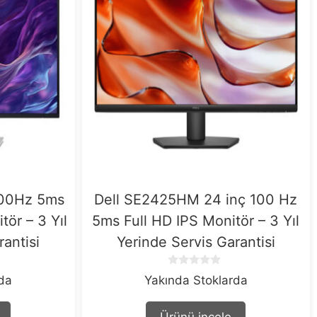
100Hz 5ms
Dell SE2425HM 24 inç 100 Hz
tör – 3 Yıl
5ms Full HD IPS Monitör – 3 Yıl
rantisi
Yerinde Servis Garantisi
0
rda
Yakında Stoklarda
o
u
t