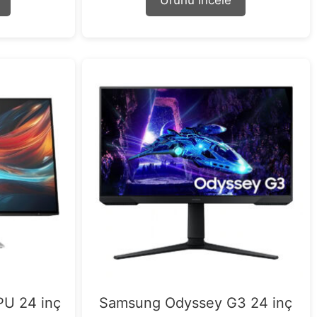
Ürünü incele
o
f
5
PU 24 inç
Samsung Odyssey G3 24 inç