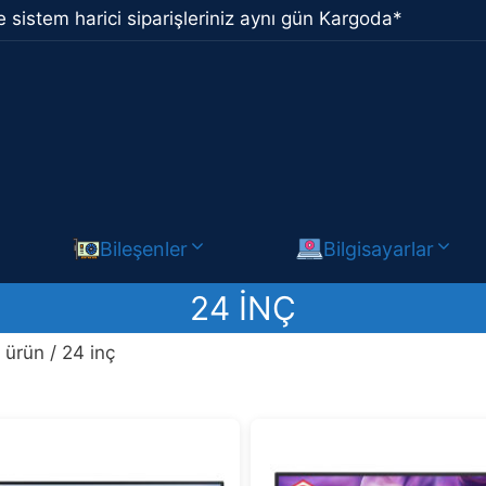
 sistem harici siparişleriniz aynı gün Kargoda*
Bileşenler
Bilgisayarlar
24 INÇ
ürün / 24 inç