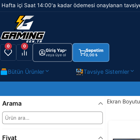
İçeriğe
Hafta içi Saat 14:00'a kadar ödemesi onaylanan tavsiye
atla
0
0
Giriş Yap
Sepetim
▾
veya üye ol
0,00
₺
Bütün Ürünler
Tavsiye Sistemler
Ekran Boyutu 
Arama
Fiyat