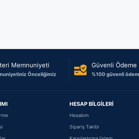
teri Memnuniyeti
Güvenli Ödeme
uniyetiniz Önceliğimiz
%100 güvenli ödeme
IMI
HESAP BİLGİLERİ
irme
Hesabım
si
Sipariş Takibi
lar
Karşılaştırma listem