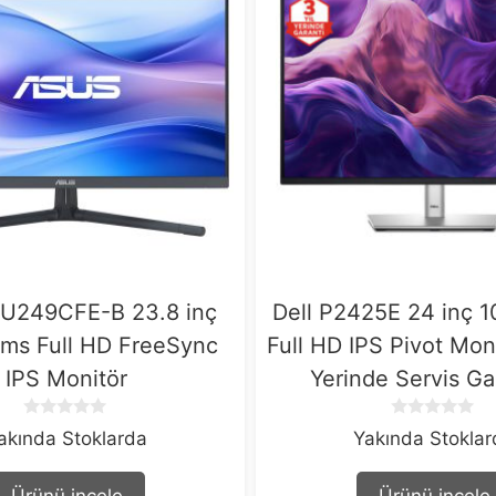
U249CFE-B 23.8 inç
Dell P2425E 24 inç 
ms Full HD FreeSync
Full HD IPS Pivot Moni
IPS Monitör
Yerinde Servis Ga
0
0
akında Stoklarda
Yakında Stokla
o
o
u
u
t
t