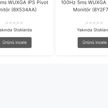
ms WUXGA IPS Pivot
100Hz 5ms WUXGA I
nitör (8X534AA)
Monitör (8Y2F
0
0
akında Stoklarda
Yakında Stokla
o
o
u
u
t
t
Ürünü incele
Ürünü incele
o
o
f
f
5
5