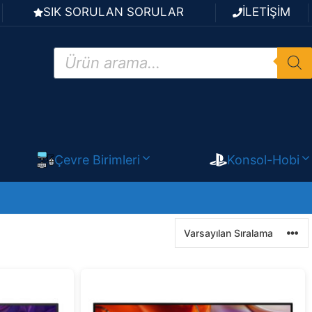
SIK SORULAN SORULAR
İLETİŞİM
Products
search
Çevre Birimleri
Konsol-Hobi