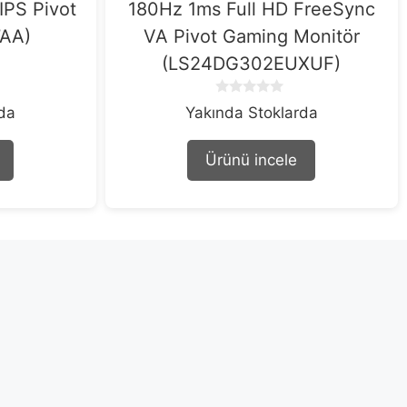
PS Pivot
180Hz 1ms Full HD FreeSync
7AA)
VA Pivot Gaming Monitör
(LS24DG302EUXUF)
0
rda
Yakında Stoklarda
o
u
t
Ürünü incele
o
f
5