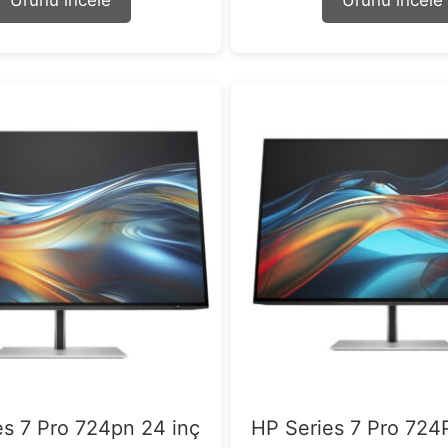
Ürünü incele
Ürünü incele
o
o
f
f
5
5
es 7 Pro 724pn 24 inç
HP Series 7 Pro 724