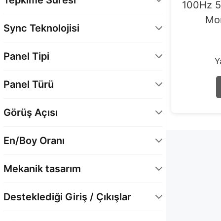
100Hz 5
180 Hz
1
1 Ms
2
Mo
Sync Teknolojisi
5 Ms
4
Adaptive Sync
1
Panel Tipi
Y
FreeSync
1
Düz
6
Hayir
1
Panel Türü
IPS
5
Görüş Açısı
VA
1
178° Yatay / 178° Dikey
6
En/Boy Oranı
16:9
3
Mekanik tasarım
16:10
3
Yükseklik Ayarı
5
Desteklediği Giriş / Çıkışlar
Yatay-Dikey Döndürme (Pivot)
4
DisplayPort
4