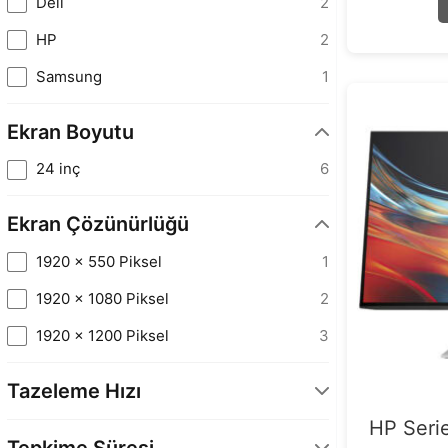
Dell
2
HP
2
Samsung
1
Ekran Boyutu
24 inç
6
Ekran Çözünürlüğü
1920 x 550 Piksel
1
1920 x 1080 Piksel
2
1920 x 1200 Piksel
3
Tazeleme Hızı
HP Seri
100 Hz
5
Tepkime Süresi