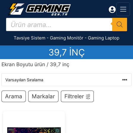
İçeriğe
atla
Products
search
Tavsiye Sistem
-
Gaming Monitör
-
Gaming Laptop
39,7 INÇ
Ekran Boyutu ürün / 39,7 inç
Arama
Markalar
Filtreler