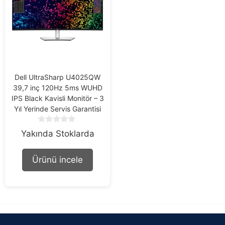
Dell UltraSharp U4025QW
39,7 inç 120Hz 5ms WUHD
IPS Black Kavisli Monitör – 3
Yıl Yerinde Servis Garantisi
0
Yakında Stoklarda
o
u
t
Ürünü incele
o
f
5