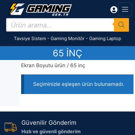
İçeriğe
atla
Products
search
Tavsiye Sistem
-
Gaming Monitör
-
Gaming Laptop
65 INÇ
Ekran Boyutu ürün / 65 inç
Seçiminizle eşleşen ürün bulunamadı.
Güvenilir Gönderim
Hızlı ve güvenli gönderim