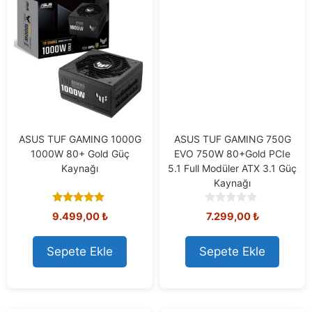
ASUS TUF GAMING 1000G
ASUS TUF GAMING 750G
1000W 80+ Gold Güç
EVO 750W 80+Gold PCIe
Kaynağı
5.1 Full Modüler ATX 3.1 Güç
Kaynağı
5.00
0
9.499,00
₺
7.299,00
₺
out of 5
o
u
t
Sepete Ekle
Sepete Ekle
o
f
5