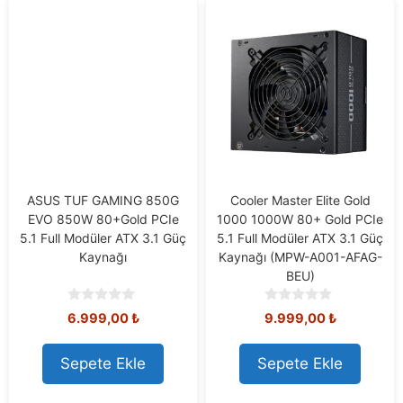
ASUS TUF GAMING 850G
Cooler Master Elite Gold
EVO 850W 80+Gold PCIe
1000 1000W 80+ Gold PCIe
5.1 Full Modüler ATX 3.1 Güç
5.1 Full Modüler ATX 3.1 Güç
Kaynağı
Kaynağı (MPW-A001-AFAG-
BEU)
0
0
6.999,00
₺
9.999,00
₺
o
o
u
u
t
t
Sepete Ekle
Sepete Ekle
o
o
f
f