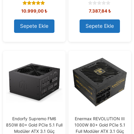
5.00
0
10.999,00
₺
7.387,84
₺
out of 5
o
u
t
Sepete Ekle
Sepete Ekle
o
f
5
Endorfy Supremo FM6
Enermax REVOLUTION III
850W 80+ Gold PCIe 5.1 Full
1000W 80+ Gold PCIe 5.1
Modüler ATX 3.1 Güç
Full Modüler ATX 3.1 Güç