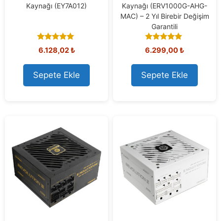
Kaynağı (EY7A012)
Kaynağı (ERV1000G-AHG-
MAC) – 2 Yıl Birebir Değişim
Garantili
5.00
5.00
6.128,02
₺
6.299,00
₺
out of 5
out of 5
Sepete Ekle
Sepete Ekle