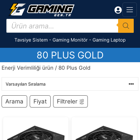
İçeriğe
atla
Products
search
Tavsiye Sistem
-
Gaming Monitör
-
Gaming Laptop
80 PLUS GOLD
Enerji Verimliliği ürün / 80 Plus Gold
Arama
Fiyat
Filtreler