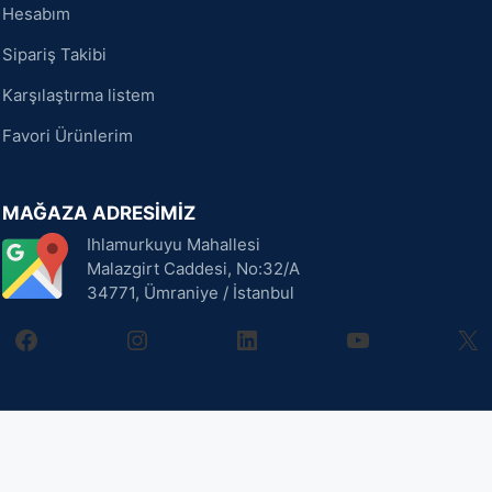
Hesabım
Sipariş Takibi
Karşılaştırma listem
Favori Ürünlerim
MAĞAZA ADRESİMİZ
Ihlamurkuyu Mahallesi
Malazgirt Caddesi, No:32/A
34771, Ümraniye / İstanbul
facebook
instagram
linkedin
youtube
X