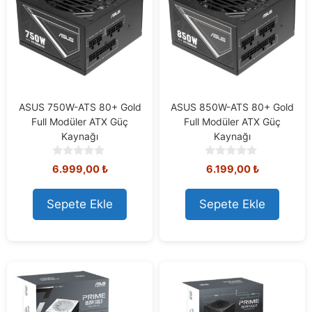
ASUS 750W-ATS 80+ Gold
ASUS 850W-ATS 80+ Gold
Full Modüler ATX Güç
Full Modüler ATX Güç
Kaynağı
Kaynağı
0
0
6.999,00
₺
6.199,00
₺
o
o
u
u
t
t
Sepete Ekle
Sepete Ekle
o
o
f
f
5
5