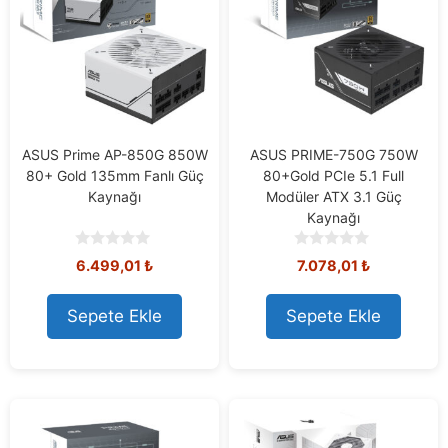
ASUS Prime AP-850G 850W
ASUS PRIME-750G 750W
80+ Gold 135mm Fanlı Güç
80+Gold PCIe 5.1 Full
Kaynağı
Modüler ATX 3.1 Güç
Kaynağı
0
0
6.499,01
₺
7.078,01
₺
o
o
u
u
t
t
Sepete Ekle
Sepete Ekle
o
o
f
f
5
5