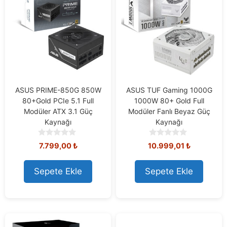
ASUS PRIME-850G 850W
ASUS TUF Gaming 1000G
80+Gold PCIe 5.1 Full
1000W 80+ Gold Full
Modüler ATX 3.1 Güç
Modüler Fanlı Beyaz Güç
Kaynağı
Kaynağı
0
0
7.799,00
₺
10.999,01
₺
o
o
u
u
t
t
Sepete Ekle
Sepete Ekle
o
o
f
f
5
5