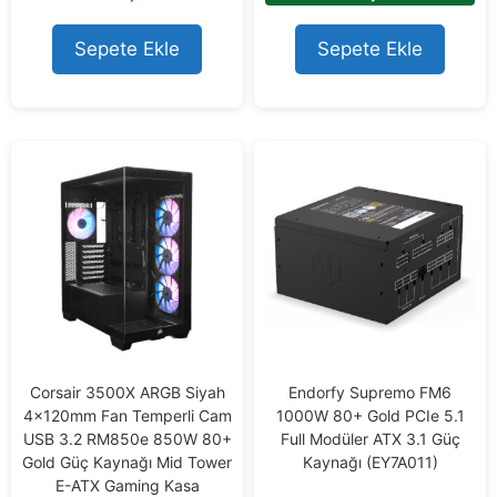
o
o
u
f
t
Sepete Ekle
Sepete Ekle
5
o
f
5
Corsair 3500X ARGB Siyah
Endorfy Supremo FM6
4x120mm Fan Temperli Cam
1000W 80+ Gold PCIe 5.1
USB 3.2 RM850e 850W 80+
Full Modüler ATX 3.1 Güç
Gold Güç Kaynağı Mid Tower
Kaynağı (EY7A011)
E-ATX Gaming Kasa