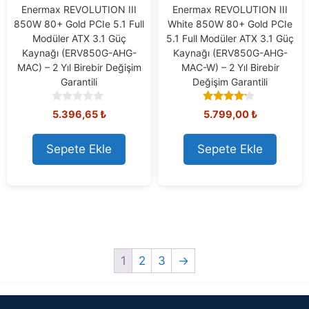
Enermax REVOLUTION III
Enermax REVOLUTION III
850W 80+ Gold PCIe 5.1 Full
White 850W 80+ Gold PCIe
Modüler ATX 3.1 Güç
5.1 Full Modüler ATX 3.1 Güç
Kaynağı (ERV850G-AHG-
Kaynağı (ERV850G-AHG-
MAC) – 2 Yıl Birebir Değişim
MAC-W) – 2 Yıl Birebir
Garantili
Değişim Garantili
0
4.00
5.396,65
₺
5.799,00
₺
o
out of 5
u
t
Sepete Ekle
Sepete Ekle
o
f
5
1
2
3
→