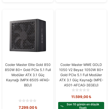
5
5
Cooler Master Elite Gold 850
Cooler Master MWE GOLD
850W 80+ Gold PCIe 5.1 Full
1050 V2 Beyaz 1050W 80+
Modüler ATX 3.1 Güç
Gold PCIe 5.1 Full Modüler
Kaynağı (MPX-8505-AFAG-
ATX 3.1 Güç Kaynağı (MPE-
BEU)
A501-AFCAG-3EGEU)
0
11.599,00
₺
o
u
Son 10 günün en düşük
0
7.299,00
₺
t
fiyatı