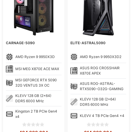
CARNAGE-5090
ELITE-ASTRAL5090
AMD
Ryzen 9 9950X3D
AMD
Ryzen 9 9950X3D2
ASUS
ROG CROSSHAIR
MSI
MEG X870E ACE MAX
X870E APEX
MSI
GEFORCE RTX 5090
ASUS
ROG-ASTRAL-
32G VENTUS 3X OC
RTX5090-O32G-GAMING
KLEVV
128 GB (2x64)
KLEVV
128 GB (2x64)
DDR5 6000 MHz
DDR5 6000 MHz
Kingston
2 TB PCIe Gen4
KLEVV
4 TB PCIe Gen4 x4
x4
0
0