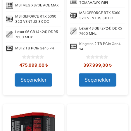
TOMAHAWK WIFI
MSI
MEG X870E ACE MAX
MSI
GEFORCE RTX 5090
MSI
GEFORCE RTX 5090
32G VENTUS 3X OC
32G VENTUS 3X OC
Lexar
48 GB (2x24) DDR5
Lexar
96 GB (4x24) DDR5
7600 MHz
7600 MHz
Kingston
2 TB PCIe Gen4
MSI
2 TB PCIe Gen5 x4
x4
0
0
Orijinal
Şu
Orijinal
Şu
475.999,00
₺
397.999,00
₺
o
o
fiyat:
andaki
fiyat:
andaki
u
u
582.037,18 ₺.
fiyat:
488.833,84 ₺.
fiyat:
t
t
Seçenekler
Seçenekler
475.999,00 ₺.
397.999,
o
o
f
f
5
5