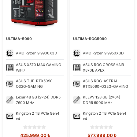
ULTIMA-5090
ULTIMA-ROG5090
AMD
Ryzen 9 9900X3D
AMD
Ryzen 9 9950X3D
ASUS
X870 MAX GAMING
ASUS
ROG CROSSHAIR
WIFI7
X870E APEX
ASUS
TUF-RTX5090-
ASUS
ROG-ASTRAL-
O32G-GAMING
RTX5090-O32G-GAMING
Lexar
48 GB (2x24) DDR5
KLEVV
128 GB (2x64)
7600 MHz
DDR5 6000 MHz
Kingston
2 TB PCIe Gen4
Kingston
2 TB PCIe Gen4
x4
x4
0
0
Orijinal
Şu
Orijinal
Şu
425.999,00
₺
577.999,00
₺