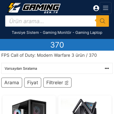
İçeriğe
atla
Products
search
Tavsiye Sistem
-
Gaming Monitör
-
Gaming Laptop
370
FPS Call of Duty: Modern Warfare 3 ürün / 370
Arama
Fiyat
Filtreler