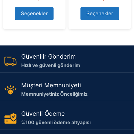
o
o
fiyat:
andaki
fiyat:
andaki
u
u
475.478,70 ₺.
fiyat:
600.128,56 ₺.
fiyat:
t
t
Seçenekler
Seçenekler
425.999,00 ₺.
577.999,
o
o
f
f
5
5
Güvenilir Gönderim
Hızlı ve güvenli gönderim
Müşteri Memnuniyeti
Memnuniyetiniz Önceliğimiz
Güvenli Ödeme
%100 güvenli ödeme altyapısı