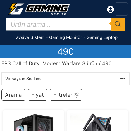
İçeriğe
atla
Products
search
Tavsiye Sistem
-
Gaming Monitör
-
Gaming Laptop
490
FPS Call of Duty: Modern Warfare 3 ürün / 490
Arama
Fiyat
Filtreler