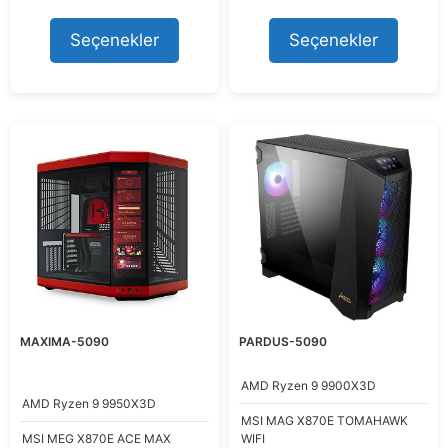
o
o
fiyat:
andaki
fiyat:
andaki
u
u
575.343,58 ₺.
fiyat:
632.601,70 ₺.
fiyat:
t
t
Seçenekler
Seçenekler
494.999,00 ₺.
614.999,
o
o
f
f
5
5
MAXIMA-5090
PARDUS-5090
AMD
Ryzen 9 9900X3D
AMD
Ryzen 9 9950X3D
MSI
MAG X870E TOMAHAWK
MSI
MEG X870E ACE MAX
WIFI