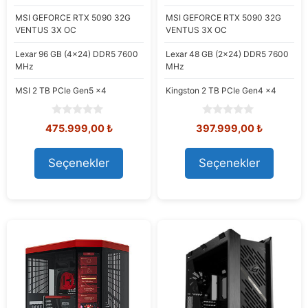
MSI
GEFORCE RTX 5090 32G
MSI
GEFORCE RTX 5090 32G
VENTUS 3X OC
VENTUS 3X OC
Lexar
96 GB (4x24) DDR5 7600
Lexar
48 GB (2x24) DDR5 7600
MHz
MHz
MSI
2 TB PCIe Gen5 x4
Kingston
2 TB PCIe Gen4 x4
0
0
Orijinal
Şu
Orijinal
Şu
475.999,00
₺
397.999,00
₺
o
o
fiyat:
andaki
fiyat:
andaki
u
u
582.037,18 ₺.
fiyat:
488.833,84 ₺.
fiyat:
t
t
Seçenekler
Seçenekler
475.999,00 ₺.
397.999,
o
o
f
f
5
5