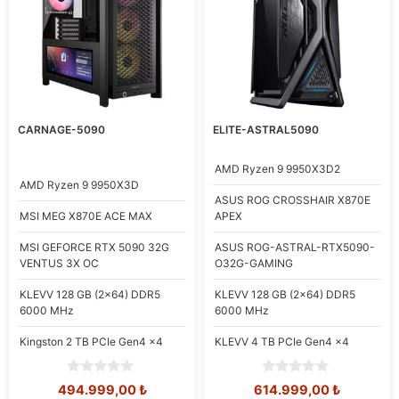
CARNAGE-5090
ELITE-ASTRAL5090
AMD
Ryzen 9 9950X3D2
AMD
Ryzen 9 9950X3D
ASUS
ROG CROSSHAIR X870E
MSI
MEG X870E ACE MAX
APEX
MSI
GEFORCE RTX 5090 32G
ASUS
ROG-ASTRAL-RTX5090-
VENTUS 3X OC
O32G-GAMING
KLEVV
128 GB (2x64) DDR5
KLEVV
128 GB (2x64) DDR5
6000 MHz
6000 MHz
Kingston
2 TB PCIe Gen4 x4
KLEVV
4 TB PCIe Gen4 x4
0
0
Orijinal
Şu
Orijinal
Şu
494.999,00
₺
614.999,00
₺