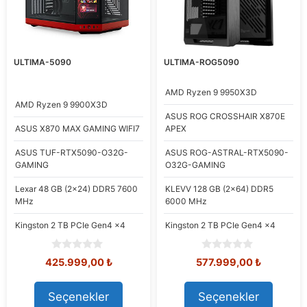
ULTIMA-5090
ULTIMA-ROG5090
AMD
Ryzen 9 9950X3D
AMD
Ryzen 9 9900X3D
ASUS
ROG CROSSHAIR X870E
ASUS
X870 MAX GAMING WIFI7
APEX
ASUS
TUF-RTX5090-O32G-
ASUS
ROG-ASTRAL-RTX5090-
GAMING
O32G-GAMING
Lexar
48 GB (2x24) DDR5 7600
KLEVV
128 GB (2x64) DDR5
MHz
6000 MHz
Kingston
2 TB PCIe Gen4 x4
Kingston
2 TB PCIe Gen4 x4
0
0
Orijinal
Şu
Orijinal
Şu
425.999,00
₺
577.999,00
₺
o
o
fiyat:
andaki
fiyat:
andaki
u
u
475.478,70 ₺.
fiyat:
600.128,56 ₺.
fiyat:
t
t
Seçenekler
Seçenekler
425.999,00 ₺.
577.999,
o
o