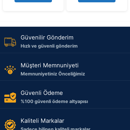
f
f
5
5
Güvenilir Gönderim
Hızlı ve güvenli gönderim
Müşteri Memnuniyeti
Memnuniyetiniz Önceliğimiz
Güvenli Ödeme
%100 güvenli ödeme altyapısı
Kaliteli Markalar
Sadece bilinen kaliteli markalar