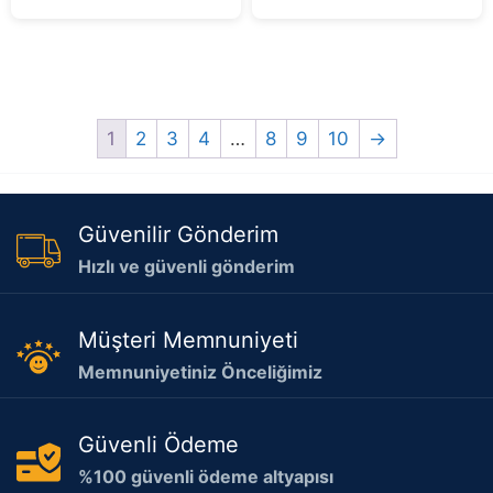
5
1
2
3
4
…
8
9
10
→
Güvenilir Gönderim
Hızlı ve güvenli gönderim
Müşteri Memnuniyeti
Memnuniyetiniz Önceliğimiz
Güvenli Ödeme
%100 güvenli ödeme altyapısı