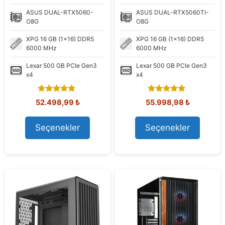
ASUS
DUAL-RTX5060-
ASUS
DUAL-RTX5060TI-
O8G
O8G
XPG
16 GB (1x16) DDR5
XPG
16 GB (1x16) DDR5
6000 MHz
6000 MHz
Lexar
500 GB PCIe Gen3
Lexar
500 GB PCIe Gen3
x4
x4
5.00
5.00
Orijinal
Şu
Orijinal
Şu
52.498,99
₺
55.998,98
₺
out of 5
out of 5
fiyat:
andaki
fiyat:
andaki
62.554,94 ₺.
fiyat:
68.062,33 ₺.
fiyat:
Seçenekler
Seçenekler
52.498,99 ₺.
55.998,98