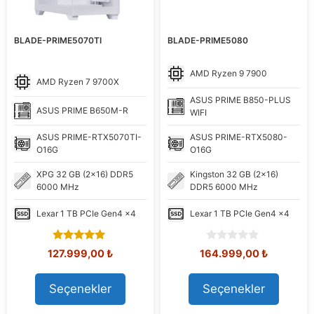
BLADE-PRIME5070TI
BLADE-PRIME5080
AMD
Ryzen 9 7900
AMD
Ryzen 7 9700X
ASUS
PRIME B850-PLUS
ASUS
PRIME B650M-R
WIFI
ASUS
PRIME-RTX5070TI-
ASUS
PRIME-RTX5080-
O16G
O16G
XPG
32 GB (2x16) DDR5
Kingston
32 GB (2x16)
6000 MHz
DDR5 6000 MHz
Lexar
1 TB PCIe Gen4 x4
Lexar
1 TB PCIe Gen4 x4
5.00
0
Orijinal
Şu
Orijinal
Şu
127.999,00
₺
164.999,00
₺
out of 5
o
fiyat:
andaki
fiyat:
andaki
u
144.571,49 ₺.
fiyat:
172.344,20 ₺.
fiyat:
t
Seçenekler
Seçenekler
127.999,00 ₺.
164.999,
o
f