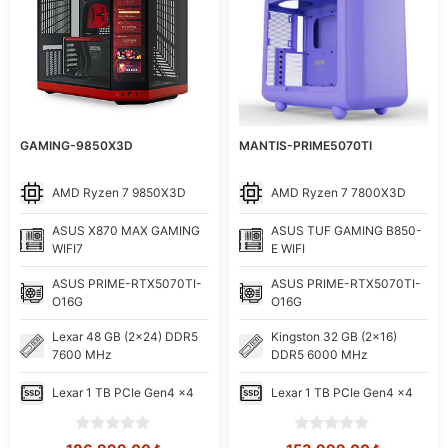
GAMING-9850X3D
MANTIS-PRIME5070TI
AMD
Ryzen 7 9850X3D
AMD
Ryzen 7 7800X3D
ASUS
X870 MAX GAMING
ASUS
TUF GAMING B850-
WIFI7
E WIFI
ASUS
PRIME-RTX5070TI-
ASUS
PRIME-RTX5070TI-
O16G
O16G
Lexar
48 GB (2x24) DDR5
Kingston
32 GB (2x16)
7600 MHz
DDR5 6000 MHz
Lexar
1 TB PCIe Gen4 x4
Lexar
1 TB PCIe Gen4 x4
0
0