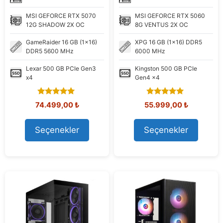
MSI
GEFORCE RTX 5070
MSI
GEFORCE RTX 5060
12G SHADOW 2X OC
8G VENTUS 2X OC
GameRaider
16 GB (1x16)
XPG
16 GB (1x16) DDR5
DDR5 5600 MHz
6000 MHz
Lexar
500 GB PCIe Gen3
Kingston
500 GB PCIe
x4
Gen4 x4
5.00
5.00
Orijinal
Şu
Orijinal
Şu
74.499,00
₺
55.999,00
₺
out of 5
out of 5
fiyat:
andaki
fiyat:
andaki
80.291,15 ₺.
fiyat:
61.595,93 ₺.
fiyat:
Seçenekler
Seçenekler
74.499,00 ₺.
55.999,00