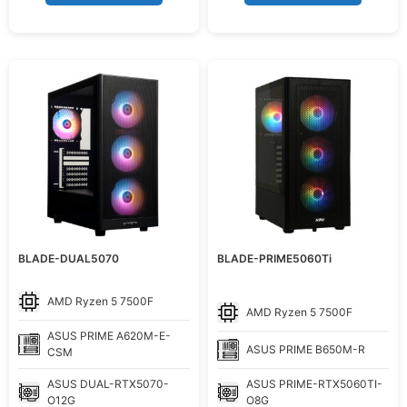
BLADE-DUAL5070
BLADE-PRIME5060Ti
AMD
Ryzen 5 7500F
AMD
Ryzen 5 7500F
ASUS
PRIME A620M-E-
ASUS
PRIME B650M-R
CSM
ASUS
DUAL-RTX5070-
ASUS
PRIME-RTX5060TI-
O12G
O8G