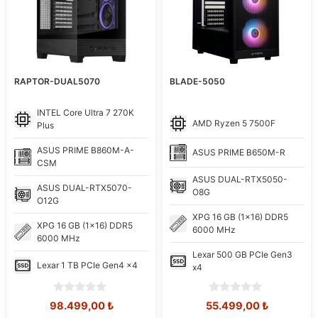
RAPTOR-DUAL5070
BLADE-5050
INTEL
Core Ultra 7 270K
AMD
Ryzen 5 7500F
Plus
ASUS
PRIME B860M-A-
ASUS
PRIME B650M-R
CSM
ASUS
DUAL-RTX5050-
ASUS
DUAL-RTX5070-
O8G
O12G
XPG
16 GB (1x16) DDR5
XPG
16 GB (1x16) DDR5
6000 MHz
6000 MHz
Lexar
500 GB PCIe Gen3
Lexar
1 TB PCIe Gen4 x4
x4
0
0
Orijinal
Şu
Orijinal
Şu
98.499,00
₺
55.499,00
₺
o
o