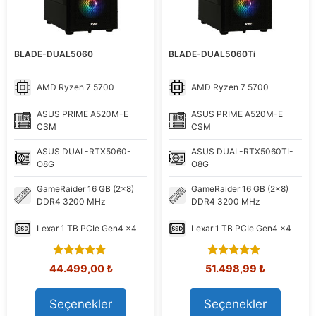
BLADE-DUAL5060
BLADE-DUAL5060Ti
AMD
Ryzen 7 5700
AMD
Ryzen 7 5700
ASUS
PRIME A520M-E
ASUS
PRIME A520M-E
CSM
CSM
ASUS
DUAL-RTX5060-
ASUS
DUAL-RTX5060TI-
O8G
O8G
GameRaider
16 GB (2x8)
GameRaider
16 GB (2x8)
DDR4 3200 MHz
DDR4 3200 MHz
Lexar
1 TB PCIe Gen4 x4
Lexar
1 TB PCIe Gen4 x4
5.00
5.00
Orijinal
Şu
Orijinal
Şu
44.499,00
₺
51.498,99
₺
out of 5
out of 5
fiyat:
andaki
fiyat:
andaki
58.408,83 ₺.
fiyat:
66.081,27 ₺.
fiyat:
Seçenekler
Seçenekler
44.499,00 ₺.
51.498,99