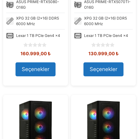
ASUS
PRIME-RTX5080-
ASUS
PRIME-RTX5070TI-
O16G
O16G
XPG
32 GB (2x16) DDR5
XPG
32 GB (2x16) DDR5
6000 MHz
6000 MHz
Lexar
1 TB PCIe Gen4 x4
Lexar
1 TB PCIe Gen4 x4
0
0
Orijinal
Şu
Orijinal
Şu
160.999,00
₺
130.999,00
₺
o
o
fiyat:
andaki
fiyat:
andaki
u
u
168.960,73 ₺.
fiyat:
149.176,40 ₺.
fiyat:
t
t
Seçenekler
Seçenekler
160.999,00 ₺.
130.999,
o
o
f
f
5
5