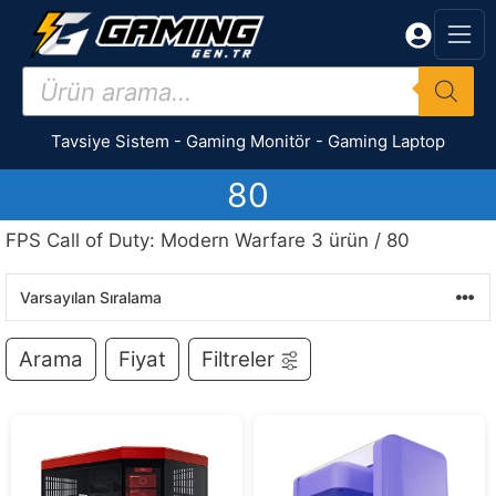
İçeriğe
atla
Products
search
Tavsiye Sistem
-
Gaming Monitör
-
Gaming Laptop
80
FPS Call of Duty: Modern Warfare 3 ürün / 80
Arama
Fiyat
Filtreler