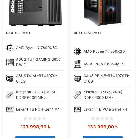
BLADE-5070
BLADE-5070TI
AMD
Ryzen 7 7800X3D
AMD
Ryzen 7 7800X3D
ASUS
TUF GAMING B850-
ASUS
PRIME B850M-K
E WIFI
ASUS
DUAL-RTX5070-
ASUS
PRIME-RTX5070TI-
O12G
O16G
Kingston
32 GB (2x16)
Kingston
32 GB (2x16)
DDR5 6000 MHz
DDR5 6000 MHz
Lexar
1 TB PCIe Gen4 x4
Lexar
1 TB PCIe Gen4 x4
0
0
Orijinal
Şu
Orijinal
Şu
123.998,99
₺
133.999,00
₺
o
o
fiyat:
andaki
fiyat:
andaki
u
u