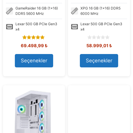
GameRaider
16 GB (1x16)
XPG
16 GB (1x16) DDR5
DDR5 5600 MHz
6000 MHz
Lexar
500 GB PCIe Gen3
Lexar
500 GB PCIe Gen3
x4
x4
5.00
0
Orijinal
Şu
Orijinal
Şu
69.498,99
₺
58.999,01
₺
out of 5
o
fiyat:
andaki
fiyat:
andaki
u
80.492,21 ₺.
fiyat:
69.012,38 ₺.
fiyat:
t
Seçenekler
Seçenekler
69.498,99 ₺.
58.999,01
o
f
5