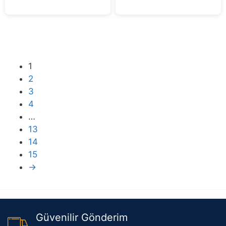
f
5
1
2
3
4
…
13
14
15
→
Güvenilir Gönderim