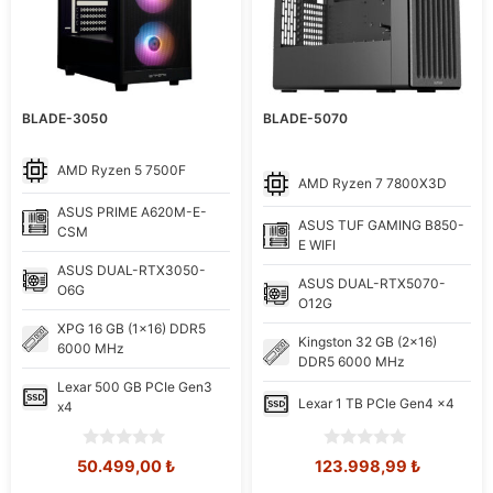
BLADE-3050
BLADE-5070
AMD
Ryzen 5 7500F
AMD
Ryzen 7 7800X3D
ASUS
PRIME A620M-E-
ASUS
TUF GAMING B850-
CSM
E WIFI
ASUS
DUAL-RTX3050-
ASUS
DUAL-RTX5070-
O6G
O12G
XPG
16 GB (1x16) DDR5
Kingston
32 GB (2x16)
6000 MHz
DDR5 6000 MHz
Lexar
500 GB PCIe Gen3
Lexar
1 TB PCIe Gen4 x4
x4
0
0
Orijinal
Şu
Orijinal
Şu
50.499,00
₺
123.998,99
₺
o
o
fiyat:
andaki
fiyat:
andaki