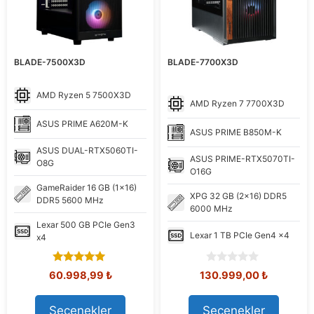
BLADE-7500X3D
BLADE-7700X3D
AMD
Ryzen 5 7500X3D
AMD
Ryzen 7 7700X3D
ASUS
PRIME A620M-K
ASUS
PRIME B850M-K
ASUS
DUAL-RTX5060TI-
ASUS
PRIME-RTX5070TI-
O8G
O16G
GameRaider
16 GB (1x16)
XPG
32 GB (2x16) DDR5
DDR5 5600 MHz
6000 MHz
Lexar
500 GB PCIe Gen3
Lexar
1 TB PCIe Gen4 x4
x4
5.00
0
Orijinal
Şu
Orijinal
Şu
60.998,99
₺
130.999,00
₺
out of 5
o
fiyat:
andaki
fiyat:
andaki
u
71.639,92 ₺.
fiyat:
149.176,40 ₺.
fiyat:
t
Seçenekler
Seçenekler