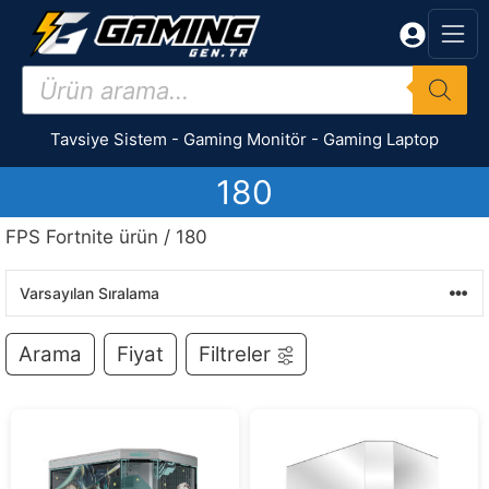
İçeriğe
atla
Products
search
Tavsiye Sistem
-
Gaming Monitör
-
Gaming Laptop
180
FPS Fortnite ürün / 180
Arama
Fiyat
Filtreler