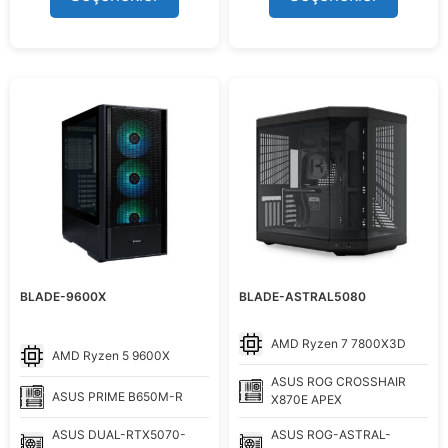
60.998,99 ₺.
130.999,
o
f
5
BLADE-9600X
BLADE-ASTRAL5080
AMD
Ryzen 7 7800X3D
AMD
Ryzen 5 9600X
ASUS
ROG CROSSHAIR
ASUS
PRIME B650M-R
X870E APEX
ASUS
DUAL-RTX5070-
ASUS
ROG-ASTRAL-