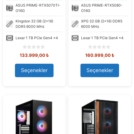
ASUS
PRIME-RTX5070TI-
ASUS
PRIME-RTX5080-
O16G
O16G
Kingston
32 GB (2x16)
XPG
32 GB (2x16) DDR5
DDR5 6000 MHz
6000 MHz
Lexar
1 TB PCIe Gen4 x4
Lexar
1 TB PCIe Gen4 x4
0
0
Orijinal
Şu
Orijinal
Şu
133.999,00
₺
160.999,00
₺
o
o
fiyat:
andaki
fiyat:
andaki
u
u
151.294,95 ₺.
fiyat:
168.960,73 ₺.
fiyat:
t
t
Seçenekler
Seçenekler
133.999,00 ₺.
160.999,
o
o
f
f
5
5