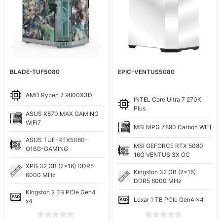
BLADE-TUF5080
EPIC-VENTUS5080
AMD
Ryzen 7 9800X3D
INTEL
Core Ultra 7 270K
Plus
ASUS
X870 MAX GAMING
WIFI7
MSI
MPG Z890 Carbon WIFI
ASUS
TUF-RTX5080-
MSI
GEFORCE RTX 5080
O16G-GAMING
16G VENTUS 3X OC
XPG
32 GB (2x16) DDR5
Kingston
32 GB (2x16)
6000 MHz
DDR5 6000 MHz
Kingston
2 TB PCIe Gen4
Lexar
1 TB PCIe Gen4 x4
x4