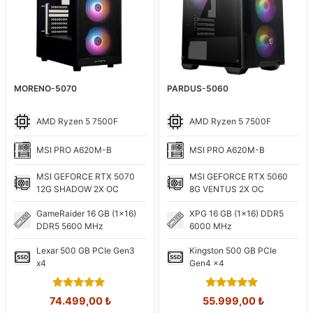
MORENO-5070
PARDUS-5060
AMD
Ryzen 5 7500F
AMD
Ryzen 5 7500F
MSI
PRO A620M-B
MSI
PRO A620M-B
MSI
GEFORCE RTX 5070
MSI
GEFORCE RTX 5060
12G SHADOW 2X OC
8G VENTUS 2X OC
GameRaider
16 GB (1x16)
XPG
16 GB (1x16) DDR5
DDR5 5600 MHz
6000 MHz
Lexar
500 GB PCIe Gen3
Kingston
500 GB PCIe
x4
Gen4 x4
5.00
5.00
Orijinal
Şu
Orijinal
Şu
74.499,00
₺
55.999,00
₺
out of 5
out of 5