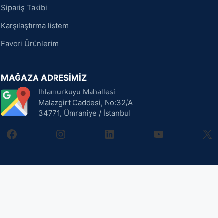
Sipariş Takibi
Karşılaştırma listem
Favori Ürünlerim
MAĞAZA ADRESİMİZ
Ihlamurkuyu Mahallesi
Malazgirt Caddesi, No:32/A
34771, Ümraniye / İstanbul
facebook
instagram
linkedin
youtube
X