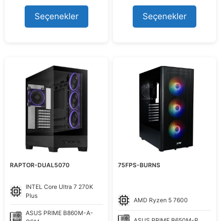
fiyat:
andaki
fiyat:
andaki
80.291,15 ₺.
fiyat:
61.595,93 ₺.
fiyat:
Seçenekler
Seçenekler
74.499,00 ₺.
55.999,00
RAPTOR-DUAL5070
75FPS-BURNS
INTEL
Core Ultra 7 270K
Plus
AMD
Ryzen 5 7600
ASUS
PRIME B860M-A-
ASUS
PRIME B650M-R