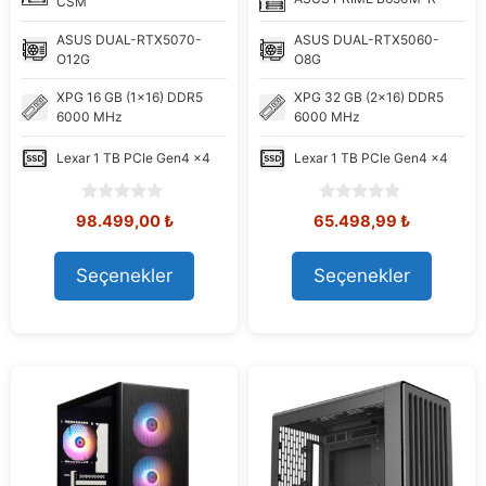
CSM
ASUS
DUAL-RTX5070-
ASUS
DUAL-RTX5060-
O12G
O8G
XPG
16 GB (1x16) DDR5
XPG
32 GB (2x16) DDR5
6000 MHz
6000 MHz
Lexar
1 TB PCIe Gen4 x4
Lexar
1 TB PCIe Gen4 x4
0
0
Orijinal
Şu
Orijinal
Şu
98.499,00
₺
65.498,99
₺
o
o
fiyat:
andaki
fiyat:
andaki
u
u
108.576,92 ₺.
fiyat:
80.565,31 ₺.
fiyat:
t
t
Seçenekler
Seçenekler
98.499,00 ₺.
65.498,99
o
o
f
f
5
5