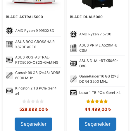
BLADE-ASTRAL5090
BLADE-DUAL5060
AMD
Ryzen 9 9950X3D
AMD
Ryzen 7 5700
ASUS
ROG CROSSHAIR
ASUS
PRIME A520M-E
X870E APEX
CSM
ASUS
ROG-ASTRAL-
ASUS
DUAL-RTX5060-
RTX5090-O32G-GAMING
O8G
Corsair
96 GB (2x48) DDR5
GameRaider
16 GB (2x8)
6000 MHz
DDR4 3200 MHz
Kingston
2 TB PCIe Gen4
Lexar
1 TB PCIe Gen4 x4
x4
0
5.00
Orijinal
Şu
Orijinal
Şu
528.999,00
₺
44.499,00
₺
o
out of 5
fiyat:
andaki
fiyat:
andaki
u
557.442,59 ₺.
fiyat:
58.408,83 ₺.
fiyat:
t
Seçenekler
Seçenekler
528.999,00 ₺.
44.499,00
o