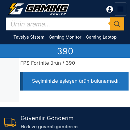
İçeriğe
atla
Products
search
Tavsiye Sistem
-
Gaming Monitör
-
Gaming Laptop
390
FPS Fortnite ürün / 390
Seçiminizle eşleşen ürün bulunamadı.
Güvenilir Gönderim
Hızlı ve güvenli gönderim