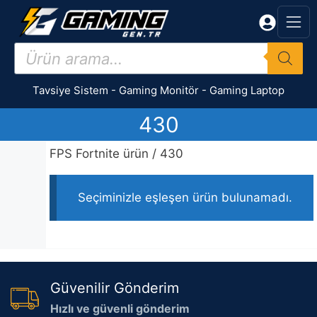
İçeriğe
atla
Products
search
Tavsiye Sistem
-
Gaming Monitör
-
Gaming Laptop
430
FPS Fortnite ürün / 430
Seçiminizle eşleşen ürün bulunamadı.
Güvenilir Gönderim
Hızlı ve güvenli gönderim