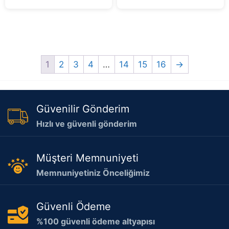
5
1
2
3
4
…
14
15
16
→
Güvenilir Gönderim
Hızlı ve güvenli gönderim
Müşteri Memnuniyeti
Memnuniyetiniz Önceliğimiz
Güvenli Ödeme
%100 güvenli ödeme altyapısı