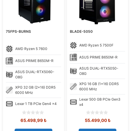
75FPS-BURNS
BLADE-5050
AMD
Ryzen 5 7500F
AMD
Ryzen 5 7600
ASUS
PRIME B650M-R
ASUS
PRIME B650M-R
ASUS
DUAL-RTX5050-
ASUS
DUAL-RTX5060-
O8G
O8G
XPG
16 GB (1x16) DDR5
XPG
32 GB (2x16) DDR5
6000 MHz
6000 MHz
Lexar
500 GB PCIe Gen3
Lexar
1 TB PCIe Gen4 x4
x4
0
0
Orijinal
Şu
Orijinal
Şu
65.498,99
₺
55.499,00
₺
o
o
fiyat:
andaki
fiyat:
andaki
u
u