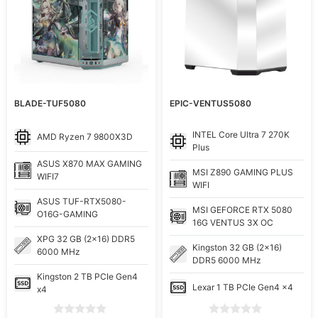
BLADE-TUF5080
EPIC-VENTUS5080
INTEL
Core Ultra 7 270K
AMD
Ryzen 7 9800X3D
Plus
ASUS
X870 MAX GAMING
MSI
Z890 GAMING PLUS
WIFI7
WIFI
ASUS
TUF-RTX5080-
MSI
GEFORCE RTX 5080
O16G-GAMING
16G VENTUS 3X OC
XPG
32 GB (2x16) DDR5
Kingston
32 GB (2x16)
6000 MHz
DDR5 6000 MHz
Kingston
2 TB PCIe Gen4
Lexar
1 TB PCIe Gen4 x4
x4