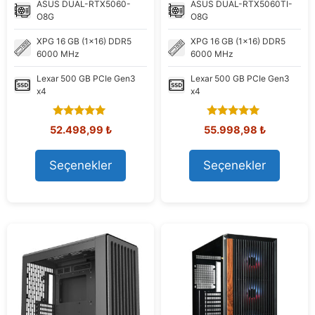
ASUS
DUAL-RTX5060-
ASUS
DUAL-RTX5060TI-
O8G
O8G
XPG
16 GB (1x16) DDR5
XPG
16 GB (1x16) DDR5
6000 MHz
6000 MHz
Lexar
500 GB PCIe Gen3
Lexar
500 GB PCIe Gen3
x4
x4
5.00
5.00
Orijinal
Şu
Orijinal
Şu
52.498,99
₺
55.998,98
₺
out of 5
out of 5
fiyat:
andaki
fiyat:
andaki
62.554,94 ₺.
fiyat:
68.062,33 ₺.
fiyat:
Seçenekler
Seçenekler
52.498,99 ₺.
55.998,98