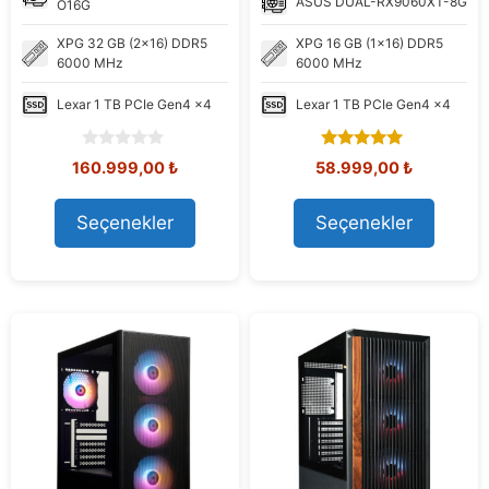
ASUS
DUAL-RX9060XT-8G
O16G
XPG
32 GB (2x16) DDR5
XPG
16 GB (1x16) DDR5
6000 MHz
6000 MHz
Lexar
1 TB PCIe Gen4 x4
Lexar
1 TB PCIe Gen4 x4
0
5.00
Orijinal
Şu
Orijinal
Şu
160.999,00
₺
58.999,00
₺
o
out of 5
fiyat:
andaki
fiyat:
andaki
u
168.960,73 ₺.
fiyat:
63.060,99 ₺.
fiyat:
t
Seçenekler
Seçenekler
160.999,00 ₺.
58.999,00
o
f
5