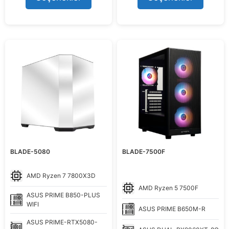
123.998,99 ₺.
133.999,
o
o
f
f
5
5
BLADE-5080
BLADE-7500F
AMD
Ryzen 7 7800X3D
AMD
Ryzen 5 7500F
ASUS
PRIME B850-PLUS
WIFI
ASUS
PRIME B650M-R
ASUS
PRIME-RTX5080-