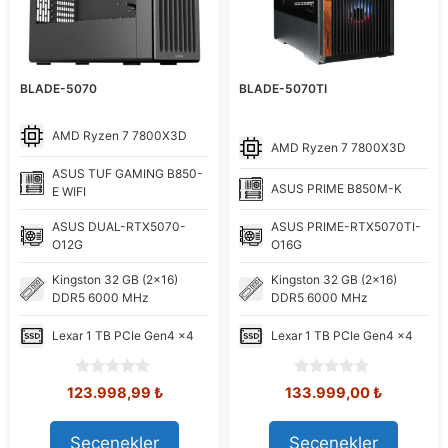
BLADE-5070
BLADE-5070TI
AMD
Ryzen 7 7800X3D
AMD
Ryzen 7 7800X3D
ASUS
TUF GAMING B850-
ASUS
PRIME B850M-K
E WIFI
ASUS
DUAL-RTX5070-
ASUS
PRIME-RTX5070TI-
O12G
O16G
Kingston
32 GB (2x16)
Kingston
32 GB (2x16)
DDR5 6000 MHz
DDR5 6000 MHz
Lexar
1 TB PCIe Gen4 x4
Lexar
1 TB PCIe Gen4 x4
0
0
Orijinal
Şu
Orijinal
Şu
123.998,99
₺
133.999,00
₺
o
o
fiyat:
andaki
fiyat:
andaki
u
u
139.500,17 ₺.
fiyat:
151.294,95 ₺.
fiyat:
t
t
Seçenekler
Seçenekler