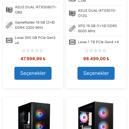
CSM
ASUS
DUAL-RTX5060TI-
ASUS
DUAL-RTX5070-
O8G
O12G
GameRaider
16 GB (2x8)
XPG
16 GB (1x16) DDR5
DDR4 3200 MHz
6000 MHz
Lexar
500 GB PCIe Gen3
Lexar
1 TB PCIe Gen4 x4
x4
0
0
Orijinal
Şu
Orijinal
Şu
47.998,99
₺
98.499,00
₺
o
o
fiyat:
andaki
fiyat:
andaki
u
u
58.450,11 ₺.
fiyat:
108.576,92 ₺.
fiyat:
t
t
Seçenekler
Seçenekler
47.998,99 ₺.
98.499,00
o
o
f
f
5
5