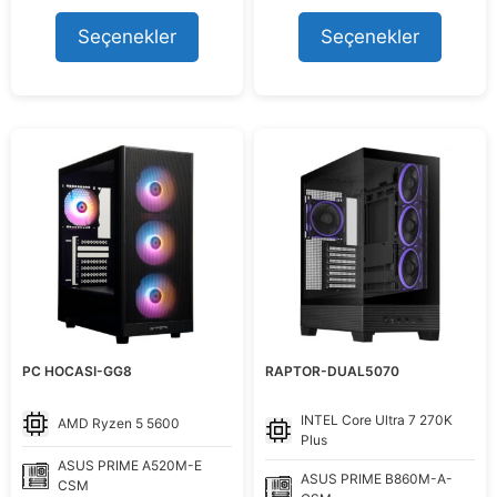
fiyat:
andaki
fiyat:
andaki
80.291,15 ₺.
fiyat:
61.595,93 ₺.
fiyat:
Seçenekler
Seçenekler
74.499,00 ₺.
55.999,00
PC HOCASI-GG8
RAPTOR-DUAL5070
INTEL
Core Ultra 7 270K
AMD
Ryzen 5 5600
Plus
ASUS
PRIME A520M-E
ASUS
PRIME B860M-A-
CSM