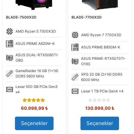
BLADE-7500X3D
BLADE-7700X3D
AMD
Ryzen 5 7500X3D
AMD
Ryzen 7 7700X3D
ASUS
PRIME A620M-K
ASUS
PRIME B850M-K
ASUS
DUAL-RTX5060TI-
ASUS
PRIME-RTX5070TI-
O8G
O16G
GameRaider
16 GB (1x16)
XPG
32 GB (2x16) DDR5
DDR5 5600 MHz
6000 MHz
Lexar
500 GB PCIe Gen3
Lexar
1 TB PCIe Gen4 x4
x4
5.00
0
Orijinal
Şu
Orijinal
Şu
60.998,99
₺
130.999,00
₺
out of 5
o
fiyat:
andaki
fiyat:
andaki
u
71.639,92 ₺.
fiyat:
149.176,40 ₺.
fiyat:
t
Seçenekler
Seçenekler
60.998,99 ₺.
130.999,
o
f