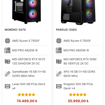
MORENO-5070
PARDUS-5060
AMD
Ryzen 5 7500F
AMD
Ryzen 5 7500F
MSI
PRO A620M-B
MSI
PRO A620M-B
MSI
GEFORCE RTX 5070
MSI
GEFORCE RTX 5060
12G SHADOW 2X OC
8G VENTUS 2X OC
GameRaider
16 GB (1x16)
XPG
16 GB (1x16) DDR5
DDR5 5600 MHz
6000 MHz
Lexar
500 GB PCIe Gen3
Kingston
500 GB PCIe
x4
Gen4 x4
5.00
5.00
Orijinal
Şu
Orijinal
Şu
74.499,00
₺
55.999,00
₺
out of 5
out of 5