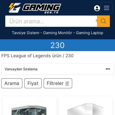
İçeriğe
atla
Products
search
Tavsiye Sistem
-
Gaming Monitör
-
Gaming Laptop
230
FPS League of Legends ürün / 230
Arama
Fiyat
Filtreler