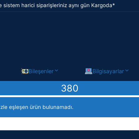
 sistem harici siparişleriniz aynı gün Kargoda*
Bileşenler
Bilgisayarlar
380
f Legends ürün / 380
izle eşleşen ürün bulunamadı.