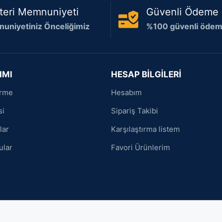
teri Memnuniyeti
Güvenli Ödeme
uniyetiniz Önceliğimiz
%100 güvenli ödeme
IMI
HESAP BİLGİLERİ
irme
Hesabım
si
Sipariş Takibi
lar
Karşılaştırma listem
ular
Favori Ürünlerim