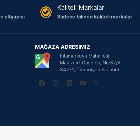
Kaliteli Markalar
 altyapısı
Sadece bilinen kaliteli markalar
MAĞAZA ADRESİMİZ
Ihlamurkuyu Mahallesi
Malazgirt Caddesi, No:32/A
34771, Ümraniye / İstanbul
facebook
instagram
linkedin
youtube
X