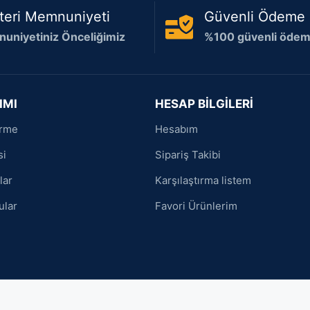
teri Memnuniyeti
Güvenli Ödeme
uniyetiniz Önceliğimiz
%100 güvenli ödeme
IMI
HESAP BİLGİLERİ
irme
Hesabım
si
Sipariş Takibi
lar
Karşılaştırma listem
ular
Favori Ürünlerim