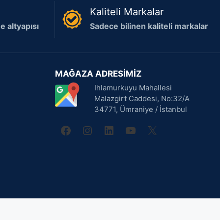
Kaliteli Markalar
 altyapısı
Sadece bilinen kaliteli markalar
MAĞAZA ADRESİMİZ
Ihlamurkuyu Mahallesi
Malazgirt Caddesi, No:32/A
34771, Ümraniye / İstanbul
facebook
instagram
linkedin
youtube
X