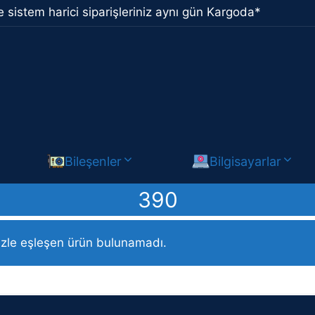
 sistem harici siparişleriniz aynı gün Kargoda*
Bileşenler
Bilgisayarlar
390
of Legends ürün / 390
izle eşleşen ürün bulunamadı.