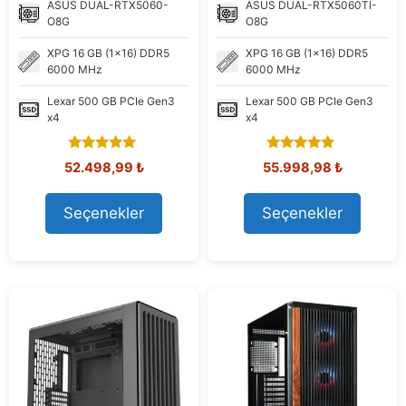
ASUS
DUAL-RTX5060-
ASUS
DUAL-RTX5060TI-
O8G
O8G
XPG
16 GB (1x16) DDR5
XPG
16 GB (1x16) DDR5
6000 MHz
6000 MHz
Lexar
500 GB PCIe Gen3
Lexar
500 GB PCIe Gen3
x4
x4
5.00
5.00
Orijinal
Şu
Orijinal
Şu
52.498,99
₺
55.998,98
₺
out of 5
out of 5
fiyat:
andaki
fiyat:
andaki
62.554,94 ₺.
fiyat:
68.062,33 ₺.
fiyat:
Seçenekler
Seçenekler
52.498,99 ₺.
55.998,98