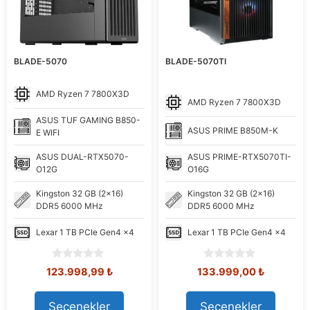
BLADE-5070
BLADE-5070TI
AMD
Ryzen 7 7800X3D
AMD
Ryzen 7 7800X3D
ASUS
TUF GAMING B850-
ASUS
PRIME B850M-K
E WIFI
ASUS
DUAL-RTX5070-
ASUS
PRIME-RTX5070TI-
O12G
O16G
Kingston
32 GB (2x16)
Kingston
32 GB (2x16)
DDR5 6000 MHz
DDR5 6000 MHz
Lexar
1 TB PCIe Gen4 x4
Lexar
1 TB PCIe Gen4 x4
0
0
Orijinal
Şu
Orijinal
Şu
123.998,99
₺
133.999,00
₺
o
o
fiyat:
andaki
fiyat:
andaki
u
u
139.500,17 ₺.
fiyat:
151.294,95 ₺.
fiyat:
t
t
Seçenekler
Seçenekler