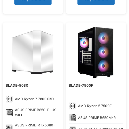
123.998,99 ₺.
133.999,
o
o
f
f
5
5
BLADE-5080
BLADE-7500F
AMD
Ryzen 7 7800X3D
AMD
Ryzen 5 7500F
ASUS
PRIME B850-PLUS
WIFI
ASUS
PRIME B650M-R
ASUS
PRIME-RTX5080-