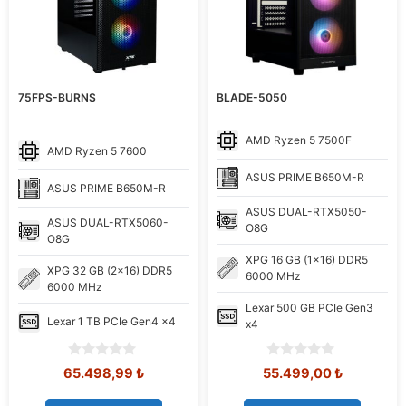
75FPS-BURNS
BLADE-5050
AMD
Ryzen 5 7500F
AMD
Ryzen 5 7600
ASUS
PRIME B650M-R
ASUS
PRIME B650M-R
ASUS
DUAL-RTX5050-
ASUS
DUAL-RTX5060-
O8G
O8G
XPG
16 GB (1x16) DDR5
XPG
32 GB (2x16) DDR5
6000 MHz
6000 MHz
Lexar
500 GB PCIe Gen3
Lexar
1 TB PCIe Gen4 x4
x4
0
0
Orijinal
Şu
Orijinal
Şu
65.498,99
₺
55.499,00
₺
o
o
fiyat:
andaki
fiyat:
andaki
u
u