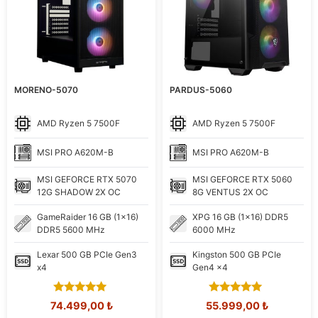
MORENO-5070
PARDUS-5060
AMD
Ryzen 5 7500F
AMD
Ryzen 5 7500F
MSI
PRO A620M-B
MSI
PRO A620M-B
MSI
GEFORCE RTX 5070
MSI
GEFORCE RTX 5060
12G SHADOW 2X OC
8G VENTUS 2X OC
GameRaider
16 GB (1x16)
XPG
16 GB (1x16) DDR5
DDR5 5600 MHz
6000 MHz
Lexar
500 GB PCIe Gen3
Kingston
500 GB PCIe
x4
Gen4 x4
5.00
5.00
Orijinal
Şu
Orijinal
Şu
74.499,00
₺
55.999,00
₺
out of 5
out of 5