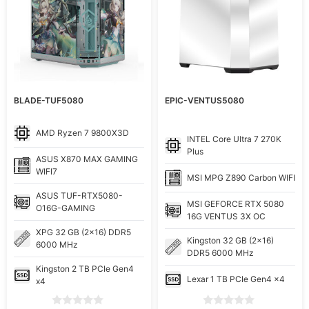
BLADE-TUF5080
EPIC-VENTUS5080
AMD
Ryzen 7 9800X3D
INTEL
Core Ultra 7 270K
Plus
ASUS
X870 MAX GAMING
WIFI7
MSI
MPG Z890 Carbon WIFI
ASUS
TUF-RTX5080-
MSI
GEFORCE RTX 5080
O16G-GAMING
16G VENTUS 3X OC
XPG
32 GB (2x16) DDR5
Kingston
32 GB (2x16)
6000 MHz
DDR5 6000 MHz
Kingston
2 TB PCIe Gen4
Lexar
1 TB PCIe Gen4 x4
x4