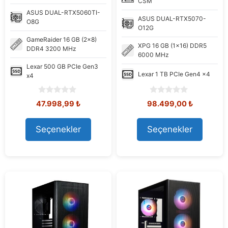
CSM
ASUS
DUAL-RTX5060TI-
ASUS
DUAL-RTX5070-
O8G
O12G
GameRaider
16 GB (2x8)
XPG
16 GB (1x16) DDR5
DDR4 3200 MHz
6000 MHz
Lexar
500 GB PCIe Gen3
Lexar
1 TB PCIe Gen4 x4
x4
0
0
Orijinal
Şu
Orijinal
Şu
47.998,99
₺
98.499,00
₺
o
o
fiyat:
andaki
fiyat:
andaki
u
u
58.450,11 ₺.
fiyat:
108.576,92 ₺.
fiyat:
t
t
Seçenekler
Seçenekler
47.998,99 ₺.
98.499,00
o
o
f
f
5
5