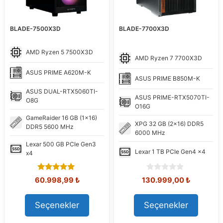
BLADE-7500X3D
BLADE-7700X3D
AMD
Ryzen 5 7500X3D
AMD
Ryzen 7 7700X3D
ASUS
PRIME A620M-K
ASUS
PRIME B850M-K
ASUS
DUAL-RTX5060TI-
ASUS
PRIME-RTX5070TI-
O8G
O16G
GameRaider
16 GB (1x16)
XPG
32 GB (2x16) DDR5
DDR5 5600 MHz
6000 MHz
Lexar
500 GB PCIe Gen3
Lexar
1 TB PCIe Gen4 x4
x4
5.00
0
Orijinal
Şu
Orijinal
Şu
60.998,99
₺
130.999,00
₺
out of 5
o
fiyat:
andaki
fiyat:
andaki
u
71.639,92 ₺.
fiyat:
149.176,40 ₺.
fiyat:
t
Seçenekler
Seçenekler
60.998,99 ₺.
130.999,
o
f