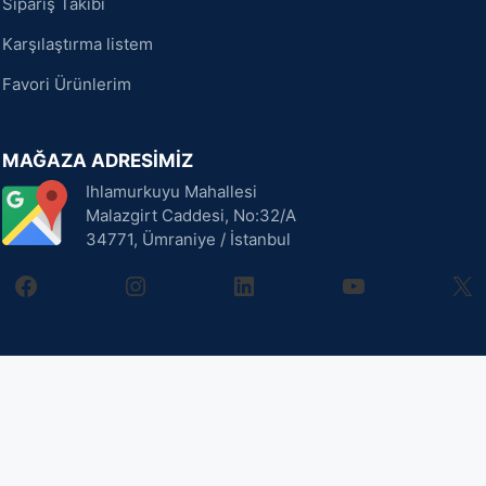
Sipariş Takibi
Karşılaştırma listem
Favori Ürünlerim
MAĞAZA ADRESİMİZ
Ihlamurkuyu Mahallesi
Malazgirt Caddesi, No:32/A
34771, Ümraniye / İstanbul
facebook
instagram
linkedin
youtube
X