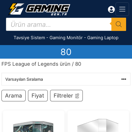
İçeriğe
atla
Products
search
Tavsiye Sistem
-
Gaming Monitör
-
Gaming Laptop
80
FPS League of Legends ürün / 80
Arama
Fiyat
Filtreler