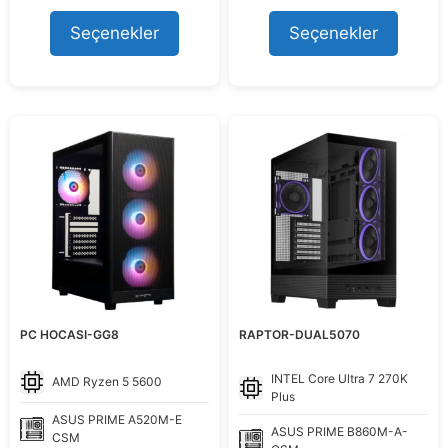
fiyat:
andaki
fiyat:
andaki
80.291,15 ₺.
fiyat:
61.595,93 ₺.
fiyat:
Seçenekler
Seçenekler
74.499,00 ₺.
55.999,00
PC HOCASI-GG8
RAPTOR-DUAL5070
INTEL
Core Ultra 7 270K
AMD
Ryzen 5 5600
Plus
ASUS
PRIME A520M-E
ASUS
PRIME B860M-A-
CSM