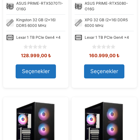
ASUS
PRIME-RTX5070TI-
ASUS
PRIME-RTX5080-
O16G
O16G
Kingston
32 GB (2x16)
XPG
32 GB (2x16) DDR5
DDR5 6000 MHz
6000 MHz
Lexar
1 TB PCIe Gen4 x4
Lexar
1 TB PCIe Gen4 x4
0
0
Orijinal
Şu
Orijinal
Şu
128.999,00
₺
160.999,00
₺
o
o
fiyat:
andaki
fiyat:
andaki
u
u
141.067,59 ₺.
fiyat:
168.960,73 ₺.
fiyat:
t
t
Seçenekler
Seçenekler
128.999,00 ₺.
160.999,
o
o
f
f
5
5