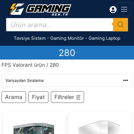
İçeriğe
atla
Products
search
Tavsiye Sistem
-
Gaming Monitör
-
Gaming Laptop
280
FPS Valorant ürün / 280
Arama
Fiyat
Filtreler