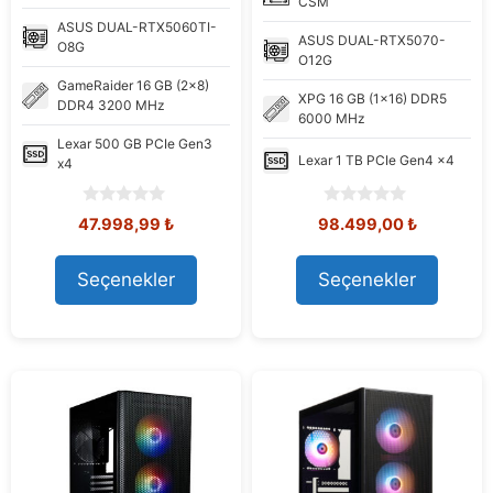
CSM
ASUS
DUAL-RTX5060TI-
ASUS
DUAL-RTX5070-
O8G
O12G
GameRaider
16 GB (2x8)
XPG
16 GB (1x16) DDR5
DDR4 3200 MHz
6000 MHz
Lexar
500 GB PCIe Gen3
Lexar
1 TB PCIe Gen4 x4
x4
0
0
Orijinal
Şu
Orijinal
Şu
47.998,99
₺
98.499,00
₺
o
o
fiyat:
andaki
fiyat:
andaki
u
u
58.450,11 ₺.
fiyat:
108.576,92 ₺.
fiyat:
t
t
Seçenekler
Seçenekler
47.998,99 ₺.
98.499,00
o
o
f
f
5
5