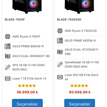
BLADE-7500F
BLADE-7500X3D
AMD
Ryzen 5 7500X3D
AMD
Ryzen 5 7500F
ASUS
PRIME A620M-K
ASUS
PRIME B650M-R
ASUS
DUAL-RTX5060TI-
O8G
ASUS
DUAL-RX9060XT-8G
GameRaider
16 GB (1x16)
XPG
16 GB (1x16) DDR5
DDR5 5600 MHz
6000 MHz
Lexar
500 GB PCIe Gen3
Lexar
1 TB PCIe Gen4 x4
x4
5.00
5.00
Orijinal
Şu
Orijinal
Şu
58.999,00
₺
60.998,99
₺
out of 5
out of 5
fiyat:
andaki
fiyat:
andaki
63.060,99 ₺.
fiyat:
71.639,92 ₺.
fiyat:
Seçenekler
Seçenekler