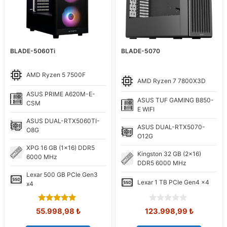
BLADE-5060Ti
BLADE-5070
AMD
Ryzen 5 7500F
AMD
Ryzen 7 7800X3D
ASUS
PRIME A620M-E-
ASUS
TUF GAMING B850-
CSM
E WIFI
ASUS
DUAL-RTX5060TI-
ASUS
DUAL-RTX5070-
O8G
O12G
XPG
16 GB (1x16) DDR5
Kingston
32 GB (2x16)
6000 MHz
DDR5 6000 MHz
Lexar
500 GB PCIe Gen3
Lexar
1 TB PCIe Gen4 x4
x4
5.00
0
Orijinal
Şu
Orijinal
Şu
55.998,98
₺
123.998,99
₺
out of 5
o
fiyat:
andaki
fiyat:
andaki
u