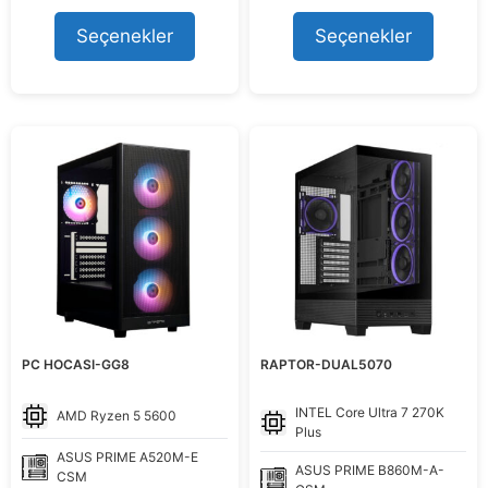
fiyat:
andaki
fiyat:
andaki
80.291,15 ₺.
fiyat:
61.595,93 ₺.
fiyat:
Seçenekler
Seçenekler
74.499,00 ₺.
55.999,00
PC HOCASI-GG8
RAPTOR-DUAL5070
INTEL
Core Ultra 7 270K
AMD
Ryzen 5 5600
Plus
ASUS
PRIME A520M-E
ASUS
PRIME B860M-A-
CSM