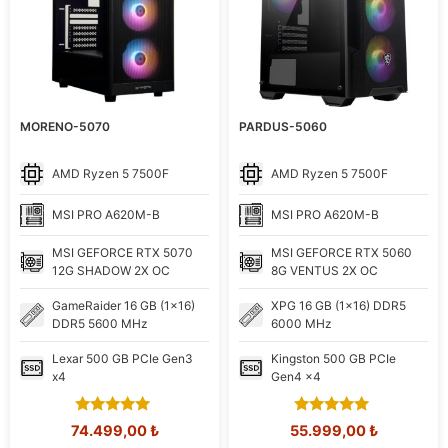
MORENO-5070
PARDUS-5060
AMD
Ryzen 5 7500F
AMD
Ryzen 5 7500F
MSI
PRO A620M-B
MSI
PRO A620M-B
MSI
GEFORCE RTX 5070
MSI
GEFORCE RTX 5060
12G SHADOW 2X OC
8G VENTUS 2X OC
GameRaider
16 GB (1x16)
XPG
16 GB (1x16) DDR5
DDR5 5600 MHz
6000 MHz
Lexar
500 GB PCIe Gen3
Kingston
500 GB PCIe
x4
Gen4 x4
5.00
5.00
Orijinal
Şu
Orijinal
Şu
74.499,00
₺
55.999,00
₺
out of 5
out of 5