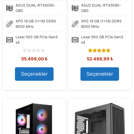
ASUS
DUAL-RTX5050-
ASUS
DUAL-RTX5060-
O8G
O8G
XPG
16 GB (1x16) DDR5
XPG
16 GB (1x16) DDR5
6000 MHz
6000 MHz
Lexar
500 GB PCIe Gen3
Lexar
500 GB PCIe Gen3
x4
x4
0
5.00
Orijinal
Şu
Orijinal
Şu
55.499,00
₺
52.498,99
₺
o
out of 5
fiyat:
andaki
fiyat:
andaki
u
56.935,21 ₺.
fiyat:
62.554,94 ₺.
fiyat:
t
Seçenekler
Seçenekler
55.499,00 ₺.
52.498,99
o
f
5