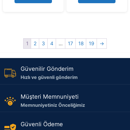
58.999,00 ₺.
60.998,99
1
2
3
4
…
17
18
19
→
Güvenilir Gönderim
Hızlı ve güvenli gönderim
Müşteri Memnuniyeti
Memnuniyetiniz Önceliğimiz
Güvenli Ödeme