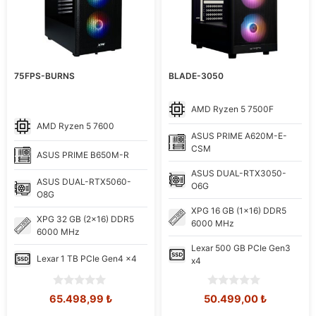
75FPS-BURNS
BLADE-3050
AMD
Ryzen 5 7500F
AMD
Ryzen 5 7600
ASUS
PRIME A620M-E-
CSM
ASUS
PRIME B650M-R
ASUS
DUAL-RTX3050-
ASUS
DUAL-RTX5060-
O6G
O8G
XPG
16 GB (1x16) DDR5
XPG
32 GB (2x16) DDR5
6000 MHz
6000 MHz
Lexar
500 GB PCIe Gen3
Lexar
1 TB PCIe Gen4 x4
x4
0
0
Orijinal
Şu
Orijinal
Şu
65.498,99
₺
50.499,00
₺
o
o
fiyat:
andaki
fiyat:
andaki