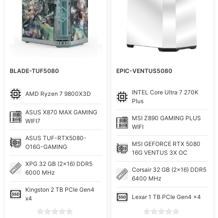
BLADE-TUF5080
EPIC-VENTUS5080
INTEL
Core Ultra 7 270K
AMD
Ryzen 7 9800X3D
Plus
ASUS
X870 MAX GAMING
MSI
Z890 GAMING PLUS
WIFI7
WIFI
ASUS
TUF-RTX5080-
MSI
GEFORCE RTX 5080
O16G-GAMING
16G VENTUS 3X OC
XPG
32 GB (2x16) DDR5
Corsair
32 GB (2x16) DDR5
6000 MHz
6400 MHz
Kingston
2 TB PCIe Gen4
Lexar
1 TB PCIe Gen4 x4
x4