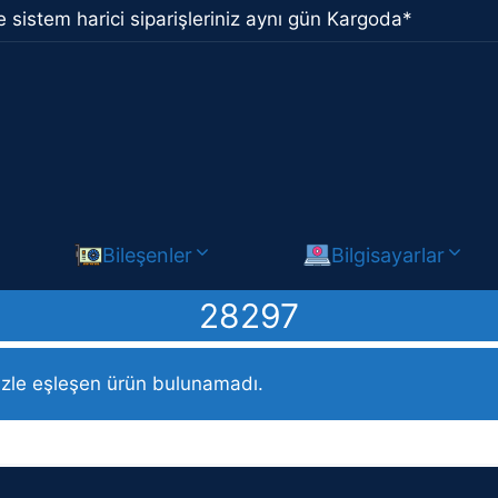
 sistem harici siparişleriniz aynı gün Kargoda*
Bileşenler
Bilgisayarlar
28297
 ürün / 28297
izle eşleşen ürün bulunamadı.