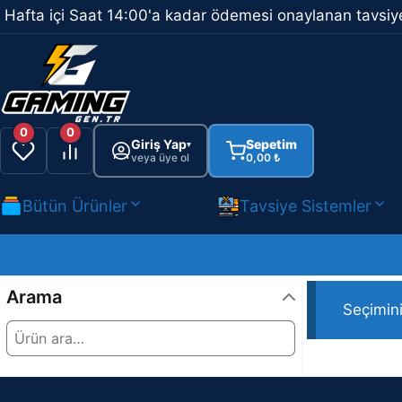
İçeriğe
Hafta içi Saat 14:00'a kadar ödemesi onaylanan tavsiye
atla
0
0
Giriş Yap
Sepetim
▾
veya üye ol
0,00
₺
Bütün Ürünler
Tavsiye Sistemler
FPS Valorant
Arama
Seçimin