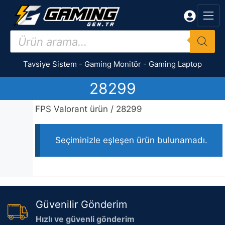
İçeriğe
atla
Products
search
Tavsiye Sistem
-
Gaming Monitör
-
Gaming Laptop
28299
FPS Valorant ürün / 28299
Seçiminizle eşleşen ürün bulunamadı.
Güvenilir Gönderim
Hızlı ve güvenli gönderim