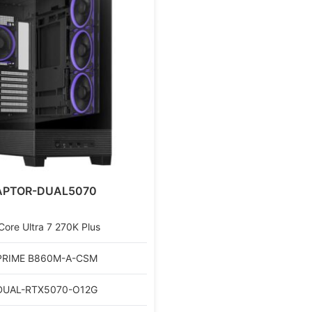
APTOR-DUAL5070
Core Ultra 7 270K Plus
PRIME B860M-A-CSM
DUAL-RTX5070-O12G