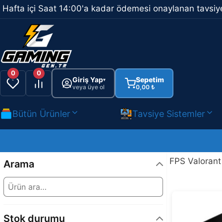
İçeriğe
Hafta içi Saat 14:00'a kadar ödemesi onaylanan tavsiye
atla
0
0
Giriş Yap
Sepetim
▾
veya üye ol
0,00
₺
Bütün Ürünler
Tavsiye Sistemler
FPS Valorant
Arama
Stok durumu