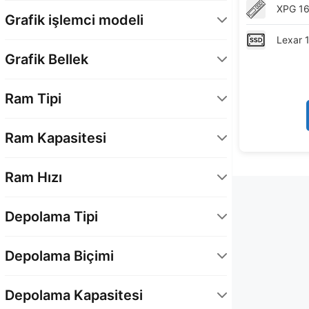
NVIDIA
1
XPG
1
Grafik işlemci modeli
Lexar
GeForce RTX 5070
1
Grafik Bellek
12 GB
1
Ram Tipi
DDR5
1
Ram Kapasitesi
16 GB (1x16)
1
Ram Hızı
6000 MHz
1
Depolama Tipi
Dahili SSD
1
Depolama Biçimi
M.2 2280
1
Depolama Kapasitesi