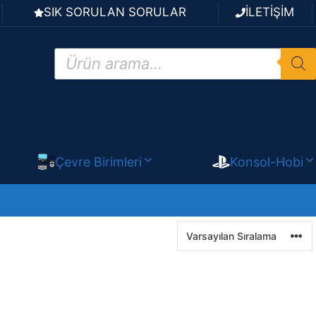
SIK SORULAN SORULAR
İLETİŞİM
Products
search
Çevre Birimleri
Konsol-Hobi