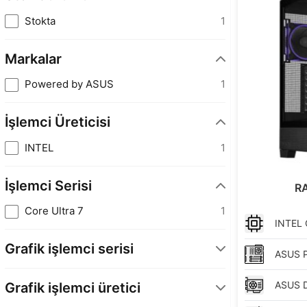
Stokta
1
Markalar
Powered by ASUS
1
İşlemci Üreticisi
INTEL
1
İşlemci Serisi
R
Core Ultra 7
1
INTEL
Grafik işlemci serisi
ASUS
GeForce RTX 50 Serisi
1
ASUS
Grafik işlemci üretici