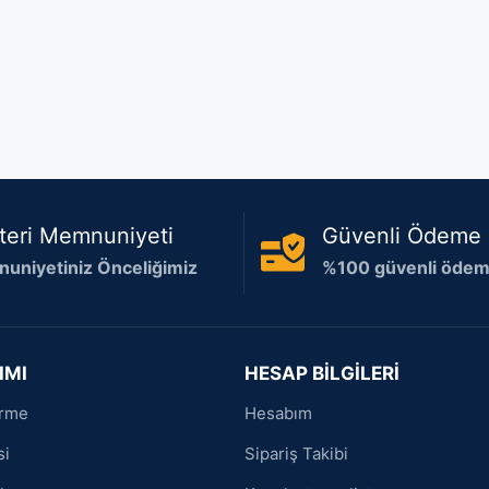
teri Memnuniyeti
Güvenli Ödeme
uniyetiniz Önceliğimiz
%100 güvenli ödeme
IMI
HESAP BİLGİLERİ
irme
Hesabım
si
Sipariş Takibi