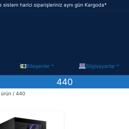
 sistem harici siparişleriniz aynı gün Kargoda*
Bileşenler
Bilgisayarlar
440
 ürün / 440