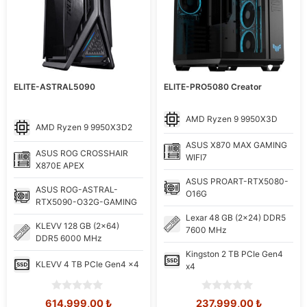
ELITE-ASTRAL5090
ELITE-PRO5080 Creator
AMD
Ryzen 9 9950X3D
AMD
Ryzen 9 9950X3D2
ASUS
X870 MAX GAMING
ASUS
ROG CROSSHAIR
WIFI7
X870E APEX
ASUS
PROART-RTX5080-
ASUS
ROG-ASTRAL-
O16G
RTX5090-O32G-GAMING
Lexar
48 GB (2x24) DDR5
KLEVV
128 GB (2x64)
7600 MHz
DDR5 6000 MHz
Kingston
2 TB PCIe Gen4
KLEVV
4 TB PCIe Gen4 x4
x4
0
0
Orijinal
Şu
Orijinal
Şu
614.999,00
₺
237.999,00
₺