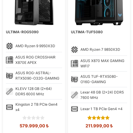
ULTIMA-ROG5090
ULTIMA-TUF5080
AMD
Ryzen 9 9950X3D
AMD
Ryzen 7 9850X3D
ASUS
ROG CROSSHAIR
ASUS
X870 MAX GAMING
X870E APEX
WIFI7
ASUS
ROG-ASTRAL-
ASUS
TUF-RTX5080-
RTX5090-O32G-GAMING
O16G-GAMING
KLEVV
128 GB (2x64)
Lexar
48 GB (2x24) DDR5
DDR5 6000 MHz
7600 MHz
Kingston
2 TB PCIe Gen4
Lexar
1 TB PCIe Gen4 x4
x4
0
5.00
Orijinal
Şu
Orijinal
Şu
579.999,00
₺
211.999,00
₺
o
out of 5
fiyat:
andaki
fiyat:
andaki