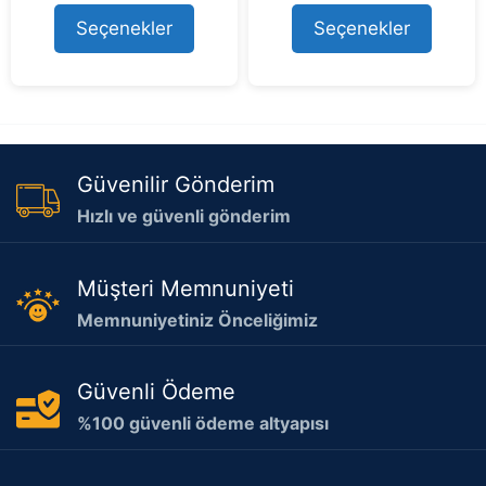
u
600.628,56 ₺.
fiyat:
235.885,74 ₺.
fiyat:
t
Seçenekler
Seçenekler
579.999,00 ₺.
211.999,0
o
f
5
Güvenilir Gönderim
Hızlı ve güvenli gönderim
Müşteri Memnuniyeti
Memnuniyetiniz Önceliğimiz
Güvenli Ödeme
%100 güvenli ödeme altyapısı