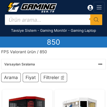
İçeriğe
atla
Products
search
Tavsiye Sistem
-
Gaming Monitör
-
Gaming Laptop
850
FPS Valorant ürün / 850
Arama
Fiyat
Filtreler