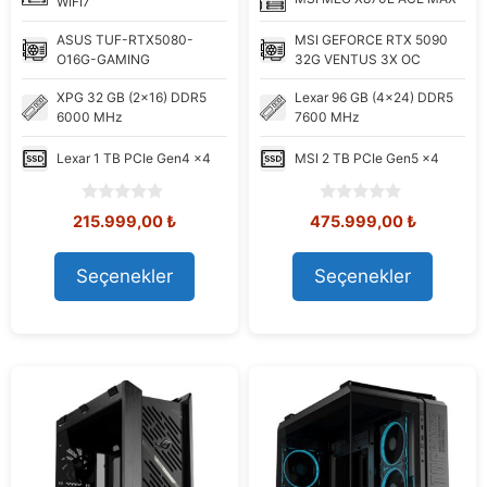
WIFI7
ASUS
TUF-RTX5080-
MSI
GEFORCE RTX 5090
O16G-GAMING
32G VENTUS 3X OC
XPG
32 GB (2x16) DDR5
Lexar
96 GB (4x24) DDR5
6000 MHz
7600 MHz
Lexar
1 TB PCIe Gen4 x4
MSI
2 TB PCIe Gen5 x4
0
0
Orijinal
Şu
Orijinal
Şu
215.999,00
₺
475.999,00
₺
o
o
fiyat:
andaki
fiyat:
andaki
u
u
219.815,16 ₺.
fiyat:
582.037,18 ₺.
fiyat:
t
t
Seçenekler
Seçenekler
215.999,00 ₺.
475.999,
o
o
f
f
5
5