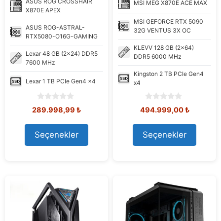
ASUS
ROG CROSSHAIR
MSI
MEG X870E ACE MAX
X870E APEX
MSI
GEFORCE RTX 5090
ASUS
ROG-ASTRAL-
32G VENTUS 3X OC
RTX5080-O16G-GAMING
KLEVV
128 GB (2x64)
Lexar
48 GB (2x24) DDR5
DDR5 6000 MHz
7600 MHz
Kingston
2 TB PCIe Gen4
Lexar
1 TB PCIe Gen4 x4
x4
0
0
Orijinal
Şu
Orijinal
Şu
289.998,99
₺
494.999,00
₺
o
o
fiyat:
andaki
fiyat:
andaki
u
u
317.536,66 ₺.
fiyat:
575.343,58 ₺.
fiyat:
t
t
Seçenekler
Seçenekler
289.998,99 ₺.
494.999,
o
o
f
f
5
5