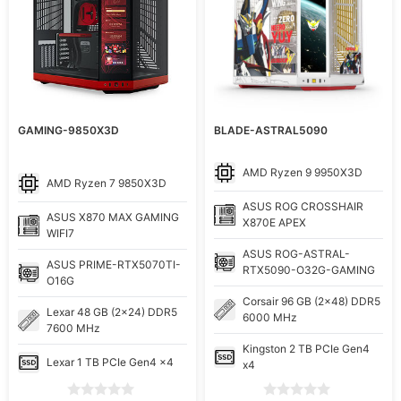
GAMING-9850X3D
BLADE-ASTRAL5090
AMD
Ryzen 9 9950X3D
AMD
Ryzen 7 9850X3D
ASUS
ROG CROSSHAIR
ASUS
X870 MAX GAMING
X870E APEX
WIFI7
ASUS
ROG-ASTRAL-
ASUS
PRIME-RTX5070TI-
RTX5090-O32G-GAMING
O16G
Corsair
96 GB (2x48) DDR5
Lexar
48 GB (2x24) DDR5
6000 MHz
7600 MHz
Kingston
2 TB PCIe Gen4
Lexar
1 TB PCIe Gen4 x4
x4