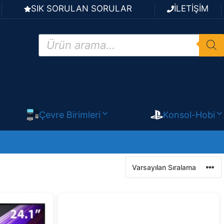
SIK SORULAN SORULAR
İLETİŞİM
Products
search
Çevre Birimleri
Konsol-Hobi