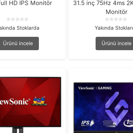
ull HD IPS Monitör
31.5 inç 75Hz 4ms 2
Monitör
0
0
akında Stoklarda
Yakında Stokla
o
o
u
u
t
t
Ürünü incele
Ürünü incele
o
o
f
f
5
5