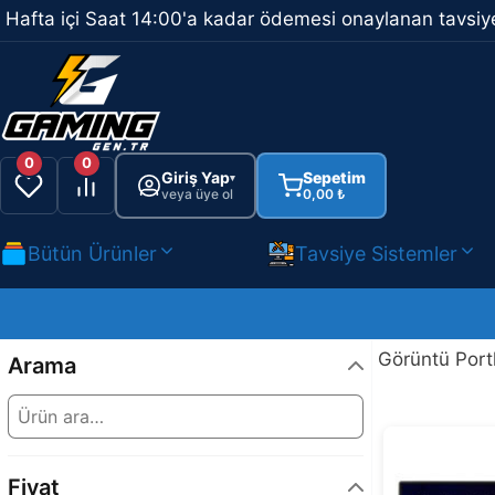
İçeriğe
Hafta içi Saat 14:00'a kadar ödemesi onaylanan tavsiye
atla
0
0
Giriş Yap
Sepetim
▾
veya üye ol
0,00
₺
Bütün Ürünler
Tavsiye Sistemler
Görüntü Portl
Arama
Fiyat