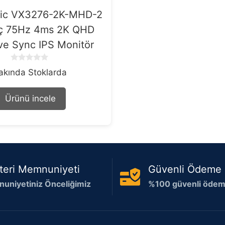
ic VX3276-2K-MHD-2
nç 75Hz 4ms 2K QHD
ve Sync IPS Monitör
0
akında Stoklarda
o
u
t
Ürünü incele
o
f
5
teri Memnuniyeti
Güvenli Ödeme
uniyetiniz Önceliğimiz
%100 güvenli ödeme