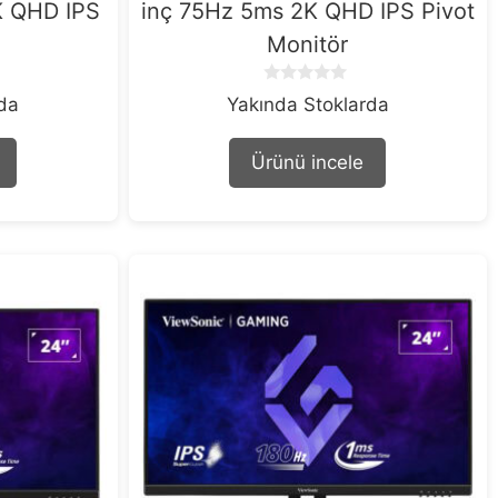
K QHD IPS
inç 75Hz 5ms 2K QHD IPS Pivot
Monitör
0
rda
Yakında Stoklarda
o
u
t
Ürünü incele
o
f
5