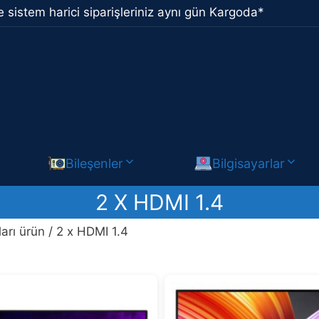
 sistem harici siparişleriniz aynı gün Kargoda*
Bileşenler
Bilgisayarlar
2 X HDMI 1.4
arı ürün / 2 x HDMI 1.4