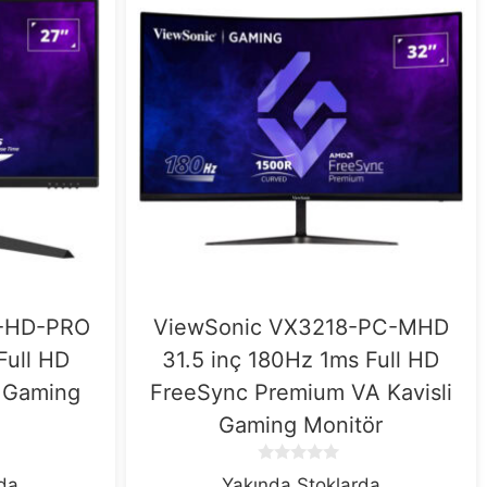
J-HD-PRO
ViewSonic VX3218-PC-MHD
Full HD
31.5 inç 180Hz 1ms Full HD
t Gaming
FreeSync Premium VA Kavisli
Gaming Monitör
0
rda
Yakında Stoklarda