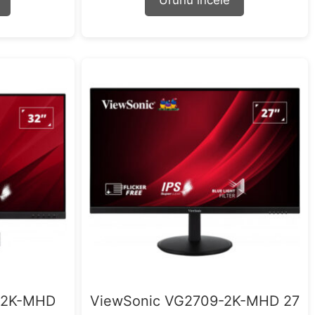
Ürünü incele
o
f
5
-2K-MHD
ViewSonic VG2709-2K-MHD 27