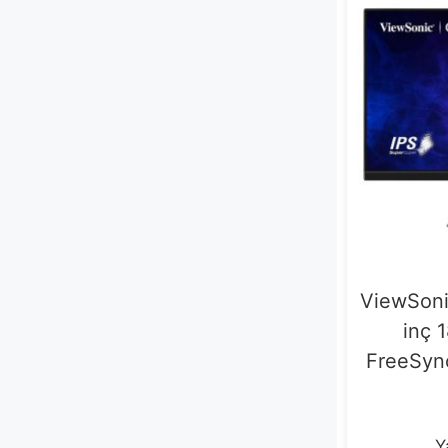
Ethernet
1
ViewSon
inç 
FreeSyn
Y