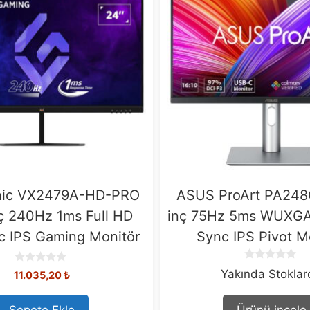
nic VX2479A-HD-PRO
ASUS ProArt PA248
ç 240Hz 1ms Full HD
inç 75Hz 5ms WUXGA
c IPS Gaming Monitör
Sync IPS Pivot M
0
0
Yakında Stokla
11.035,20
₺
o
o
u
u
t
t