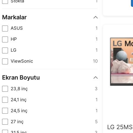
Stokta
1
Markalar
ASUS
1
HP
1
LG
1
ViewSonic
10
Ekran Boyutu
23,8 inç
3
24,1 inç
1
24,5 inç
1
27 inç
5
LG 25MS
31,5 inç
3