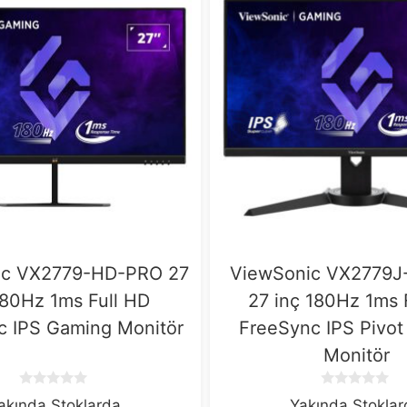
ic VX2779-HD-PRO 27
ViewSonic VX2779
180Hz 1ms Full HD
27 inç 180Hz 1ms 
c IPS Gaming Monitör
FreeSync IPS Pivo
Monitör
0
0
akında Stoklarda
Yakında Stokla