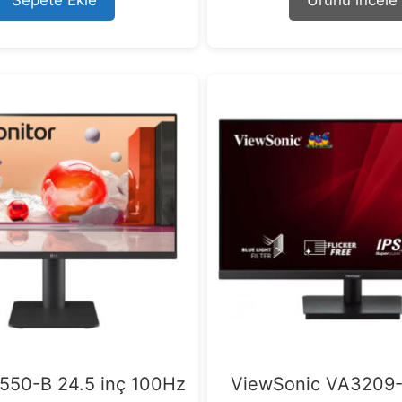
Sepete Ekle
Ürünü incele
o
o
f
f
5
5
550-B 24.5 inç 100Hz
ViewSonic VA3209