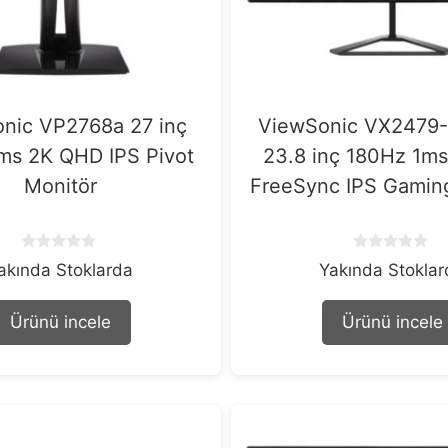
nic VP2768a 27 inç
ViewSonic VX2479
ms 2K QHD IPS Pivot
23.8 inç 180Hz 1ms
Monitör
FreeSync IPS Gamin
0
0
akında Stoklarda
Yakında Stokla
o
o
u
u
t
t
Ürünü incele
Ürünü incele
o
o
f
f
5
5