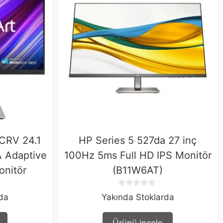
CRV 24.1
HP Series 5 527da 27 inç
 Adaptive
100Hz 5ms Full HD IPS Monitör
onitör
(B11W6AT)
0
rda
Yakında Stoklarda
o
u
t