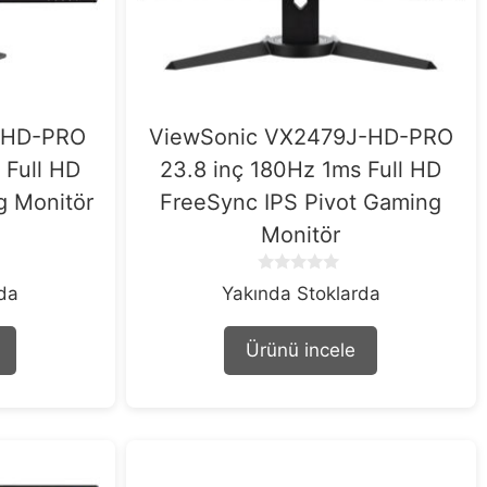
-HD-PRO
ViewSonic VX2479J-HD-PRO
 Full HD
23.8 inç 180Hz 1ms Full HD
g Monitör
FreeSync IPS Pivot Gaming
Monitör
0
rda
Yakında Stoklarda
o
u
t
Ürünü incele
o
f
5